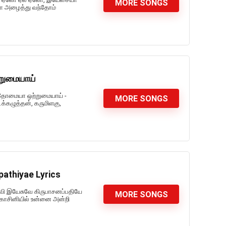
MORE SONGS
ா அழைத்து வந்தோம்
றுமையாய்
ந்தோமையா ஒற்றுமையாய் -
MORE SONGS
கழுத்தன், கருமிளகு,
athiyae Lyrics
லவி இயேசுவே கிருபாசனப்பதியே
MORE SONGS
காசினியில் உன்னை அன்றி