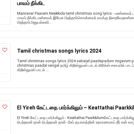
பாவம் நீக்கிட
Mannavar Paavam Neekkida tamil christmas song lyrics - மண்ணவர் 
பாவம் நீக்கிடமன்னவர் இயேசு பிறந்தார்சொன்னவர் வாக்கு நிறைவேறஎன்
பிறந்தார்அனுபல்லவி...
Tamil christmas songs lyrics 2024
Tamil christmas songs lyrics 2024 sabaiyil paadapadum migavum 
christmas paadal varigal தமிழ் கிறிஸ்துமஸ் பாடல் லிரிக்ஸ் சபையில் பாட
கிறிஸ்துமஸ் பாடல் ...
El Yireh கேட்டதை பார்க்கிலும் – Keattathai Paarkk
El Yireh கேட்டதை பார்க்கிலும் - Keattathai Paarkkilumகேட்டதை பார்க
பெற்றவன் நான் பெற்றவன் நான் -2உம் தயாளத்தின் உதாரணமாய் நீர் என் வாழ்வ