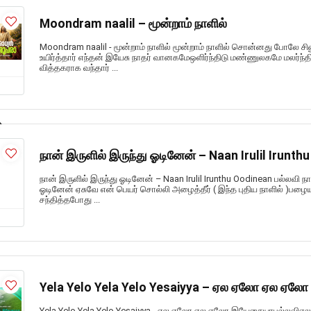
Moondram naalil – மூன்றாம் நாளில்
Moondram naalil - மூன்றாம் நாளில் மூன்றாம் நாளில் சொன்னது போலே ச
உயிர்த்தார் எந்தன் இயேசு நாதர் வானகமேஒளிர்ந்திடு மண்ணுலகமே மலர்ந்த
வித்தகராக வந்தார் ...
நான் இருளில் இருந்து ஓடினேன் – Naan Irulil Irunth
நான் இருளில் இருந்து ஓடினேன் – Naan Irulil Irunthu Oodinean பல்லவி ந
ஓடினேன் ஏசுவே என் பெயர் சொல்லி அழைத்தீர் ( இந்த புதிய நாளில் )பழ
சந்தித்தபோது ...
Yela Yelo Yela Yelo Yesaiyya – ஏல ஏலோ ஏல ஏ
Yela Yelo Yela Yelo Yesaiyya - ஏல ஏலோ ஏல ஏலோ இயேசையாபல்லவ