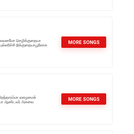
ாலைவனமோ செழிக்குதையா
MORE SONGS
புல்லரிச்சி நிக்குதையாபூலோக
பிறந்தாரம்மா ஏழைமைக்
MORE SONGS
ரைய்யா ஆண்டவர் அகவை