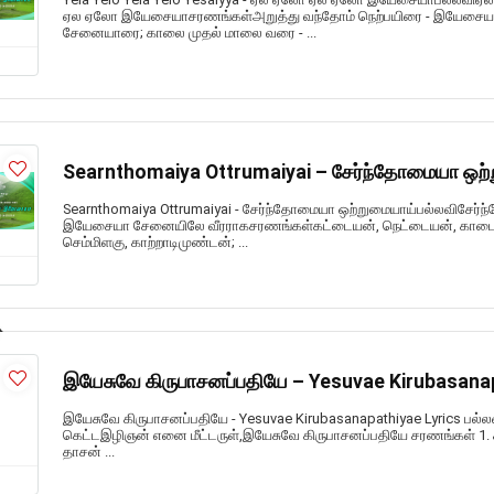
ஏல ஏலோ இயேசையாசரணங்கள்அறுத்து வந்தோம் நெற்பயிரை - இயேசைய
சேனையாரை; காலை முதல் மாலை வரை - ...
Searnthomaiya Ottrumaiyai – சேர்ந்தோமையா ஒற்
Searnthomaiya Ottrumaiyai - சேர்ந்தோமையா ஒற்றுமையாய்பல்லவிசேர்
இயேசையா சேனையிலே வீரராகசரணங்கள்கட்டையன், நெட்டையன், காடைக்
செம்மிளகு, காற்றாடிமுண்டன்; ...
இயேசுவே கிருபாசனப்பதியே – Yesuvae Kirubasanap
இயேசுவே கிருபாசனப்பதியே - Yesuvae Kirubasanapathiyae Lyrics பல்
கெட்டஇழிஞன் எனை மீட்டருள்,இயேசுவே கிருபாசனப்பதியே சரணங்கள் 1. 
தாசன் ...