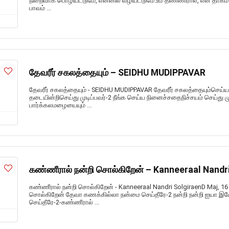
நிறைவாக பொழியட்டுமே, என்னில் வழியட்டுமே.உம் தண்ணிரால், என் தாகம் தீர்த
பாவம் ...
தேவரீர் சகலத்தையும் – SEIDHU MUDIPPAVAR
தேவரீர் சகலத்தையும் - SEIDHU MUDIPPAVAR தேவரீர் சகலத்தையும்செய்ய
தடையின்றிசெய்து முடிப்பவர்-2 நீங்க செய்ய நினைச்சதைநிச்சயம் செய்து முட
பார்க்கலமழையையும் ...
கண்ணீரால் நன்றி சொல்கிறேன் – Kanneeraal Nandri
கண்ணீரால் நன்றி சொல்கிறேன் - Kanneeraal Nandri SolgiraenD Maj, 16
சொல்கிறேன் தேவா கணக்கில்லா நன்மை செய்தீரே-2 நன்றி நன்றி ஐயா 
செய்தீரே-2-கண்ணீரால் ...