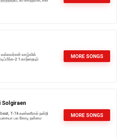
்திடும், உம் செந்நீரால், என்
 வல்லவர்என் வாழ்வில்
MORE SONGS
ிப்பீங்க-2 1.காற்றையும்
 Solgiraen
 beat, T-74 கண்ணீரால் நன்றி
MORE SONGS
இயேசையா பல கோடி நன்மை