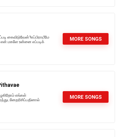
்படி கைவிடுவேன்?எப்பிராயீமே
MORE SONGS
என் மகளே உன்னை எப்படிக்
Pithavae
ுகிறோம் எங்கள்
MORE SONGS
த்துடனேதரிசிப்பதினால்