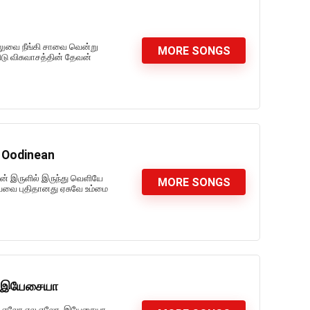
ிலுவை நீங்கி சாவை வென்று
MORE SONGS
ிடு விசுவாசத்தின் தேவன்
u Oodinean
ான் இருளில் இருந்து வெளியே
MORE SONGS
ையவை புதிதானது ஏசுவே உம்மை
லோ இயேசையா
ிஏல ஏலோ ஏல ஏலோ, இயேசையா