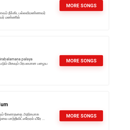
MORE SONGS
பாவம் நீக்கிடபல்லவிமண்ணவர்
னவர் மண்ணில்
pirabalamana palaya
MORE SONGS
ப்படும் மிகவும் பிரபலமான பழைய
ilum
்கிலும் கேளாததை அதிகமாக
MORE SONGS
ை மாற்றிவிட்டீரேஏல் யீரே ...