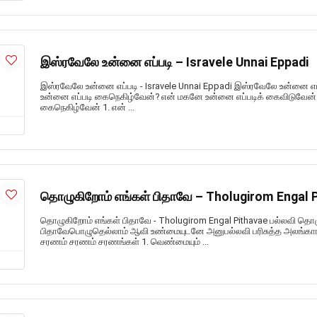
இஸ்ரவேலே உன்னை எப்படி – Isravele Unnai Eppadi
இஸ்ரவேலே உன்னை எப்படி - Isravele Unnai Eppadi இஸ்ரவேலே உன்னை எப
உன்னை எப்படி கைநெகிழ்வேன்? என் மகனே உன்னை எப்படிக் கைவிடுவேன் 
கைநெகிழ்வேன் 1. என் ...
தொழுகிறோம் எங்கள் பிதாவே – Tholugirom Engal 
தொழுகிறோம் எங்கள் பிதாவே - Tholugirom Engal Pithavae பல்லவி தொழ
பிதாவேபொழுதெல்லாம் ஆவி உண்மையுடனே அனுபல்லவி பரிசுத்த அலங்கார
சரணம் சரணம் சரணங்கள் 1. வெண்மையும் ...