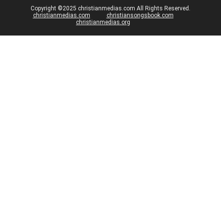
Copyright ©2025 christianmedias.com All Rights Reserved.
christianmedias.com
christiansongsbook.com
christianmedias.org