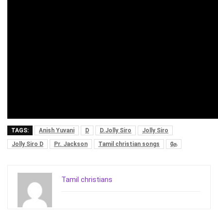
TAGS:
Anish Yuvani
D
D.Jolly Siro
Jolly Siro
Jolly Siro D
Pr. Jackson
Tamil christian songs
தே
Tamil christians