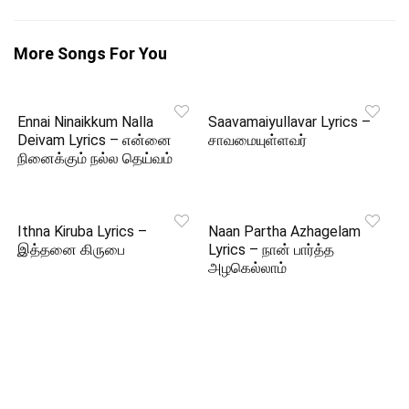
More Songs For You
Ennai Ninaikkum Nalla
Saavamaiyullavar Lyrics –
Deivam Lyrics – என்னை
சாவமையுள்ளவர்
நினைக்கும் நல்ல தெய்வம்
Ithna Kiruba Lyrics –
Naan Partha Azhagelam
இத்தனை கிருபை
Lyrics – நான் பார்த்த
அழகெல்லாம்