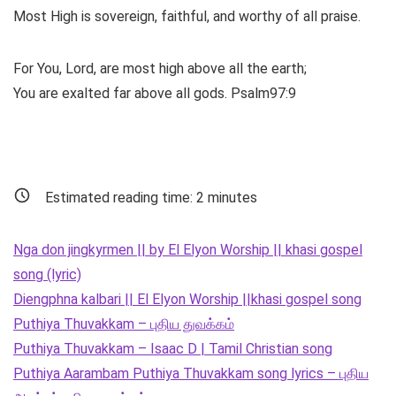
Most High is sovereign, faithful, and worthy of all praise.
For You, Lord, are most high above all the earth;
You are exalted far above all gods. Psalm97:9
Estimated reading time:
2
minutes
Nga don jingkyrmen || by El Elyon Worship || khasi gospel
song (lyric)
Diengphna kalbari || El Elyon Worship ||khasi gospel song
Puthiya Thuvakkam – புதிய துவக்கம்
Puthiya Thuvakkam – Isaac D | Tamil Christian song
Puthiya Aarambam Puthiya Thuvakkam song lyrics – புதிய