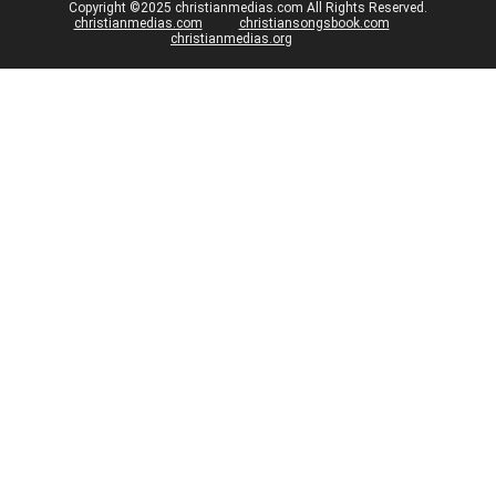
Copyright ©2025 christianmedias.com All Rights Reserved.
christianmedias.com
christiansongsbook.com
christianmedias.org