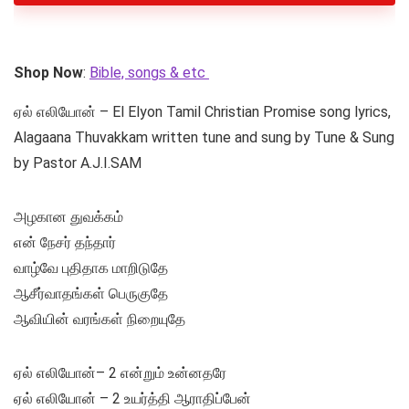
Shop Now
:
Bible, songs & etc
ஏல் எலியோன் – El Elyon Tamil Christian Promise song lyrics,
Alagaana Thuvakkam written tune and sung by Tune & Sung
by Pastor A.J.I.SAM
அழகான துவக்கம்
என் நேசர் தந்தார்
வாழ்வே புதிதாக மாறிடுதே
ஆசீர்வாதங்கள் பெருகுதே
ஆவியின் வரங்கள் நிறையுதே
ஏல் எலியோன்– 2 என்றும் உன்னதரே
ஏல் எலியோன் – 2 உயர்த்தி ஆராதிப்பேன்