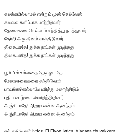
கலக்கமில்லாமல் என்றும் முன் செல்வேன்
கவலை களிப்பாக மாற்றீடுவார்
தேவைகளையெல்லாம் சந்தித்து நடத்துவார்
தேற்றி அனுதினம் காத்திடுவார்
திகையாதே! துக்க நாட்கள் முடிந்தது
திகையாதே! துக்க நாட்கள் முடிந்தது
பூமியில் உள்ளதை தேடி ஓடாதே
மேலானவைகளை தந்திடுவார்
பாவங்களெல்லாமே மரித்து மறைந்திடும்
புதிய வாழ்வை கொடுத்திடுவார்
அஞ்சிடாதே! ஆஹா என்ன ஆனந்தம்
அஞ்சிடாதே! ஆஹா என்ன ஆனந்தம்
ஏல் எலியோன் lyrics, El Elyon lyrics, Alagana thuvakkam