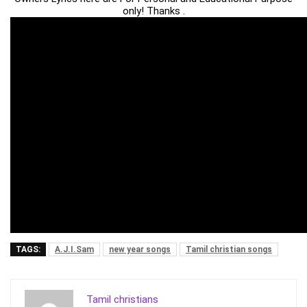
only! Thanks .
TAGS:
A.J.I.Sam
new year songs
Tamil christian songs
Tamil christians