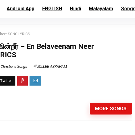
Android App
ENGLISH
Hindi
Malayalam
Song
indreer SONG LYRICS
ிகின்றீர் – En Belaveenam Neer
YRICS
 Christians Songs
JOLLEE ABRAHAM
MORE SONGS