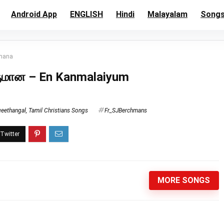
Android App
ENGLISH
Hindi
Malayalam
Song
umana
பருமான – En Kanmalaiyum
geethangal
,
Tamil Christians Songs
Fr_SJBerchmans
MORE SONGS