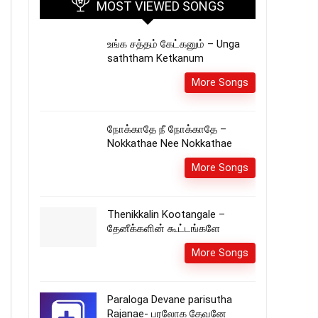
MOST VIEWED SONGS
உங்க சத்தம் கேட்கனும் – Unga
saththam Ketkanum
More Songs
நோக்காதே நீ நோக்காதே –
Nokkathae Nee Nokkathae
More Songs
Thenikkalin Kootangale –
தேனீக்களின் கூட்டங்களே
More Songs
Paraloga Devane parisutha
Rajanae- பரலோக தேவனே