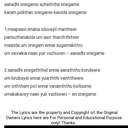
aanadhi snegame azhaththa snegame
karam pidithan snegame kaivida snegame
1.maapaavi enakai siluvayil maritheer
parisuthanakida um aavi thanththiteer
maarida um snegam ennai sugamakittru
um sevaikai naan yuir vazhuven – aanadhi snegame
2.aanadhi snegaththal ennai aanaththu kondeere
um kirubayal ennai yuarththi vaiththeere
um siththam pol ennai vanainththu kolluume
umakakavey naan yuir vazhuven – en snegame
The Lyrics are the property and Copyright of the Original
Owners Lyrics here are For Personal and Educational Purpose
only! Thanks .