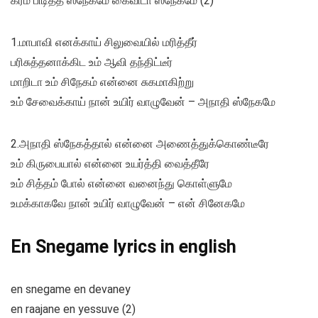
கரம் பிடித்த ஸ்நேகமே கைவிடா ஸ்நேகமே (2)
1.மாபாவி எனக்காய் சிலுவையில் மரித்தீர்
பரிசுத்தனாக்கிட உம் ஆவி தந்திட்டீர்
மாறிடா உம் சிநேகம் என்னை சுகமாகிற்று
உம் சேவைக்காய் நான் உயிர் வாழுவேன் – அநாதி ஸ்நேகமே
2.அநாதி ஸ்நேகத்தால் என்னை அணைத்துக்கொண்டீரே
உம் கிருபையால் என்னை உயர்த்தி வைத்தீரே
உம் சித்தம் போல் என்னை வனைந்து கொள்ளுமே
உமக்காகவே நான் உயிர் வாழுவேன் – என் சினேகமே
En Snegame lyrics in english
en snegame en devaney
en raajane en yessuve (2)