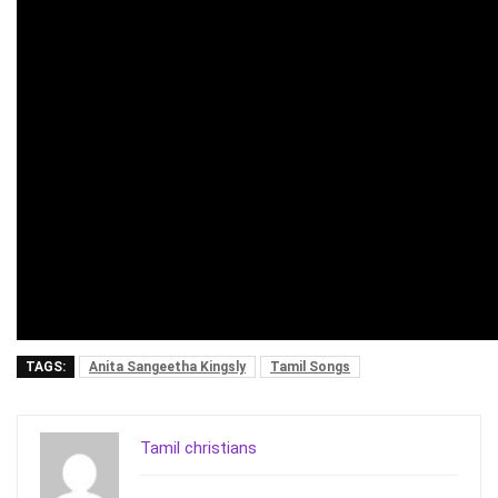
TAGS:
Anita Sangeetha Kingsly
Tamil Songs
Tamil christians