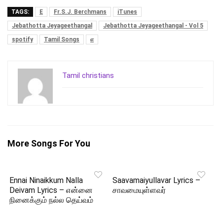
TAGS:
E
Fr.S.J. Berchmans
iTunes
Jebathotta Jeyageethangal
Jebathotta Jeyageethangal - Vol 5
spotify
Tamil Songs
எ
Tamil christians
More Songs For You
Ennai Ninaikkum Nalla
Saavamaiyullavar Lyrics –
Deivam Lyrics – என்னை
சாவமையுள்ளவர்
நினைக்கும் நல்ல தெய்வம்