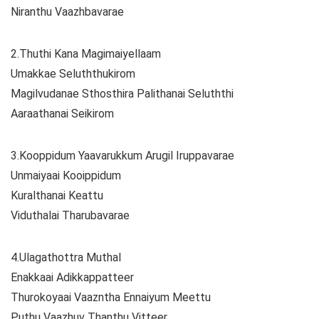
Niranthu Vaazhbavarae
2.Thuthi Kana Magimaiyellaam
Umakkae Seluththukirom
Magilvudanae Sthosthira Palithanai Seluththi
Aaraathanai Seikirom
3.Kooppidum Yaavarukkum Arugil Iruppavarae
Unmaiyaai Kooippidum
Kuralthanai Keattu
Viduthalai Tharubavarae
4.Ulagathottra Muthal
Enakkaai Adikkappatteer
Thurokoyaai Vaazntha Ennaiyum Meettu
Puthu Vaazhuv Thanthu Vitteer