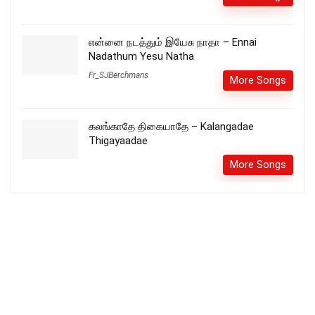
என்னை நடத்தும் இயேசு நாதா – Ennai
Nadathum Yesu Natha
Fr_SJBerchmans
More Songs
கலங்காதே திகையாதே – Kalangadae
Thigayaadae
More Songs