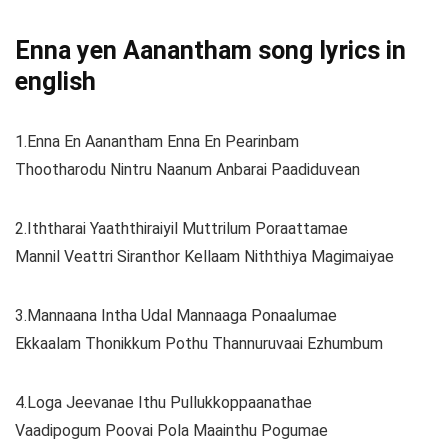
Enna yen Aanantham song lyrics in
english
1.Enna En Aanantham Enna En Pearinbam
Thootharodu Nintru Naanum Anbarai Paadiduvean
2.Iththarai Yaaththiraiyil Muttrilum Poraattamae
Mannil Veattri Siranthor Kellaam Niththiya Magimaiyae
3.Mannaana Intha Udal Mannaaga Ponaalumae
Ekkaalam Thonikkum Pothu Thannuruvaai Ezhumbum
4.Loga Jeevanae Ithu Pullukkoppaanathae
Vaadipogum Poovai Pola Maainthu Pogumae