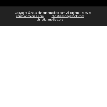
Copyright ©2025 christianmedias.com All Rights Reserved.
christianmedias.com
christiansongsbook.com
christianmedias.org