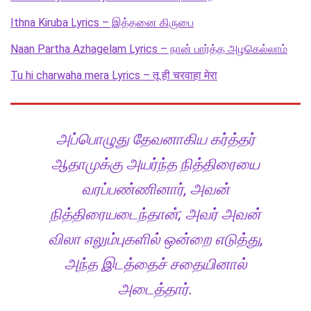
Ithna Kiruba Lyrics – இத்தனை கிருபை
Naan Partha Azhagelam Lyrics – நான் பார்த்த அழகெல்லாம்
Tu hi charwaha mera Lyrics – तू ही चरवाहा मेरा
அப்பொழுது தேவனாகிய கர்த்தர்
ஆதாமுக்கு அயர்ந்த நித்திரையை
வரப்பண்ணினார், அவன்
நித்திரையடைந்தான்; அவர் அவன்
விலா எலும்புகளில் ஒன்றை எடுத்து,
அந்த இடத்தைச் சதையினால்
அடைத்தார்.