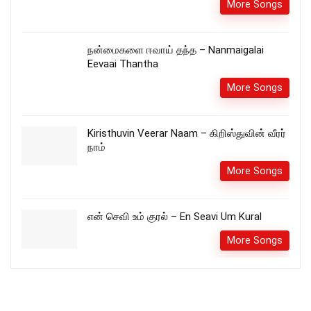
More Songs
நன்மைகளை ஈவாய் தந்த – Nanmaigalai
Eevaai Thantha
More Songs
Kiristhuvin Veerar Naam – கிறிஸ்துவின் வீரர்
நாம்
More Songs
என் செவி உம் குரல் – En Seavi Um Kural
More Songs