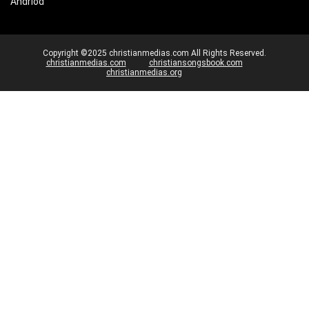
Andriod
Copyright ©2025 christianmedias.com All Rights Reserved.
christianmedias.com
christiansongsbook.com
christianmedias.org