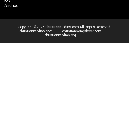
IOS
Andriod
Copyright ©2025 christianmedias.com All Rights Reserved.
christianmedias.com
christiansongsbook.com
christianmedias.org