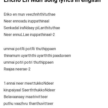
Eriko en mun veezhnhthituthae
Neer ennoadu iruppathinaal
Senkadal iraNdaay piLanthituthae
Neer ennuLLae iruppathinaal-2
ummai potRi potRi thuthippaen
thinamum uyarththi uyarththi paaduvaen
ummai potri potri thuthippaen
Raajaa neerae-2
1.ennai neer meettukkoNdeer
kirupaiyaal SaerththukkoNdeer
Belavaanaay maatrivitteer
puthu vaazhvu thanthuvitteer