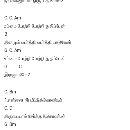
நீர் என்னுள்ளே இருப்பதினால்-2
G. C. Am
உம்மை போற்றி போற்றி துதிப்பேன்
B
தினமும் உயர்த்தி உயர்த்தி பாடுவேன்
G. C. Am
உம்மை போற்றி போற்றி துதிப்பேன்
G…………C
இராஜா நீரே-2
G. Bm
1.என்னை நீர் மீட்டுக்கொண்டீர்
C. D
கிருபையால் சேர்த்துக்கொண்டீர்
G. Bm