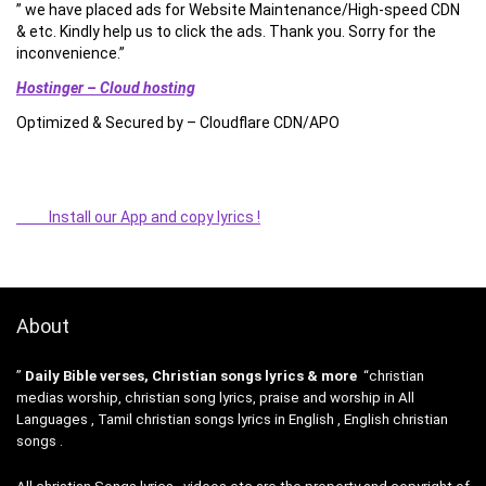
” we have placed ads for Website Maintenance/High-speed CDN
& etc. Kindly help us to click the ads. Thank you. Sorry for the
inconvenience.”
Hostinger – Cloud hosting
Optimized & Secured by – Cloudflare CDN/APO
Install our App and copy lyrics !
About
”
Daily Bible verses, Christian songs lyrics & more
“christian
medias worship, christian song lyrics, praise and worship in All
Languages , Tamil christian songs lyrics in English , English christian
songs .