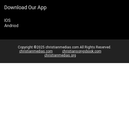
Download Our App
IOS
Andriod
Copyright ©2025 christianmedias.com All Rights Reserved.
christianmedias.com
christiansongsbook.com
christianmedias.org