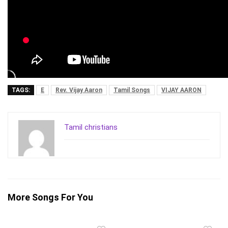
TAGS:
E
Rev. Vijay Aaron
Tamil Songs
VIJAY AARON
Tamil christians
More Songs For You