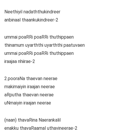
Neethiyil nadaththukindreer
anbinaal thaankukindreer-2
ummai poaRRi poaRRi thuthippaen
thinamum uyarththi uyarththi paatuvaen
ummai poaRRi poaRRi thuthippaen
iraajaa nhiirae-2
2.pooraNa thaevan neerae
makimaiyin iraajan neerae
aRputha thaevan neerae
uNmaiyin iraajan neerae
(naan) thavaRina Naerankalil
enakku thavaRaamal uthavineerae-2