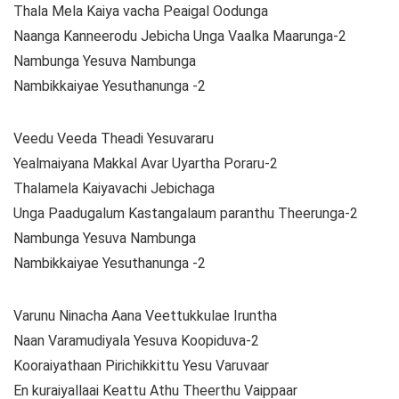
Thala Mela Kaiya vacha Peaigal Oodunga
Naanga Kanneerodu Jebicha Unga Vaalka Maarunga-2
Nambunga Yesuva Nambunga
Nambikkaiyae Yesuthanunga -2
Veedu Veeda Theadi Yesuvararu
Yealmaiyana Makkal Avar Uyartha Poraru-2
Thalamela Kaiyavachi Jebichaga
Unga Paadugalum Kastangalaum paranthu Theerunga-2
Nambunga Yesuva Nambunga
Nambikkaiyae Yesuthanunga -2
Varunu Ninacha Aana Veettukkulae Iruntha
Naan Varamudiyala Yesuva Koopiduva-2
Kooraiyathaan Pirichikkittu Yesu Varuvaar
En kuraiyallaai Keattu Athu Theerthu Vaippaar