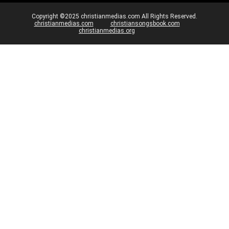
Copyright ©2025 christianmedias.com All Rights Reserved.
christianmedias.com
christiansongsbook.com
christianmedias.org