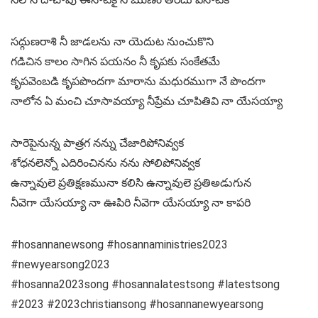
సద్గుణరాశి నీ జాడలను నా యెదుట నుంచుకొని
గడిచిన కాలం సాగిన పయనం నీ కృపకు సంకేతమే
కృపవెంబడి కృపపొందగా మారాను మధురముగా నే పొందగా
నాలోన ఏ మంచి చూసావయ్యా నీప్రేమ చూపితివి నా యేసయ్యా
సారెపైనున్న పాత్రగ నన్ను చేజారిపోనివ్వక
శోధనలెన్నో ఎదిరించినను నను సోలిపోనివ్వక
ఉన్నావులె ప్రతిక్షణమునా కలిసి ఉన్నావులె ప్రతిఅడుగున
నీవెగా యేసయ్యా నా ఊపిరి నీవెగా యేసయ్యా నా కాపరి
#hosannanewsong #hosannaministries2023
#newyearsong2023
#hosanna2023song #hosannalatestsong #latestsong
#2023 #2023christiansong #hosannanewyearsong