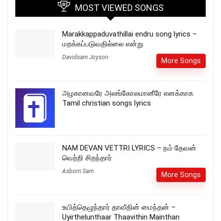
MOST VIEWED SONGS
Marakkappaduvathillai endru song lyrics –
மறக்கப்படுவதில்லை என்று
Davidsam Joyson
More Songs
அழகானவரே அலங்கோலமானீரே எனக்காக
Tamil christian songs lyrics
NAM DEVAN VETTRI LYRICS – நம் தேவன்
வெற்றி சிறந்தார்
Asborn Sam
More Songs
உயித்தெழுந்தார் தாவீதின் மைந்தன் –
Uyirthelunthaar Thaavithin Mainthan