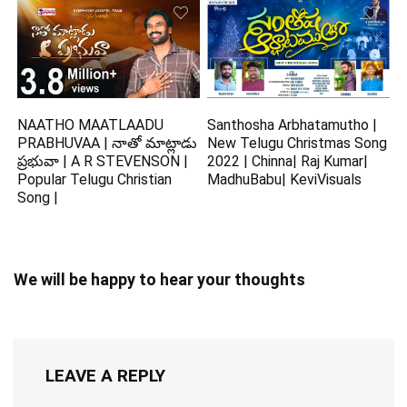
NAATHO MAATLAADU
Santhosha Arbhatamutho |
PRABHUVAA | నాతో మాట్లాడు
New Telugu Christmas Song
ప్రభువా | A R STEVENSON |
2022 | Chinna| Raj Kumar|
Popular Telugu Christian
MadhuBabu| KeviVisuals
Song |
We will be happy to hear your thoughts
LEAVE A REPLY