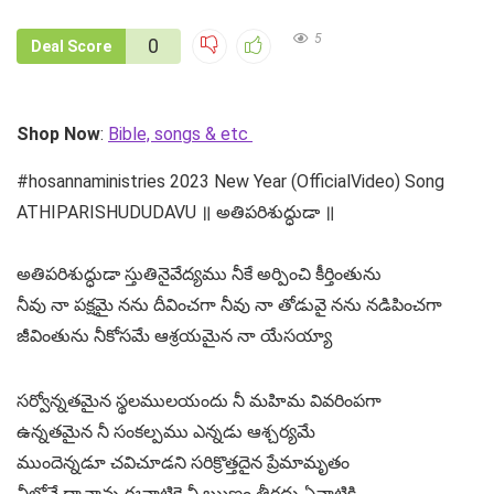
5
0
Deal Score
Shop Now
:
Bible, songs & etc
#hosannaministries 2023 New Year (OfficialVideo) Song
ATHIPARISHUDUDAVU ॥ అతిపరిశుద్ధుడా ॥
అతిపరిశుద్ధుడా స్తుతినైవేద్యము నీకే అర్పించి కీర్తింతును
నీవు నా పక్షమై నను దీవించగా నీవు నా తోడువై నను నడిపించగా
జీవింతును నీకోసమే ఆశ్రయమైన నా యేసయ్యా
సర్వోన్నతమైన స్థలములయందు నీ మహిమ వివరింపగా
ఉన్నతమైన నీ సంకల్పము ఎన్నడు ఆశ్చర్యమే
ముందెన్నడూ చవిచూడని సరిక్రొత్తదైన ప్రేమామృతం
నీలోనే దాచావు ఈనాటికై నీ ఋణం తీరదు ఏనాటికి