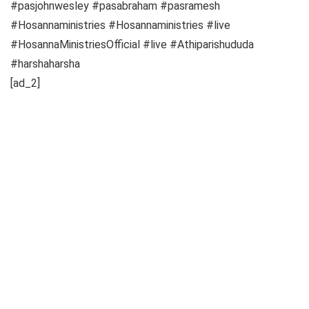
#pasjohnwesley #pasabraham #pasramesh
#Hosannaministries #Hosannaministries #live
#HosannaMinistriesOfficial #live #Athiparishududa
#harshaharsha
[ad_2]