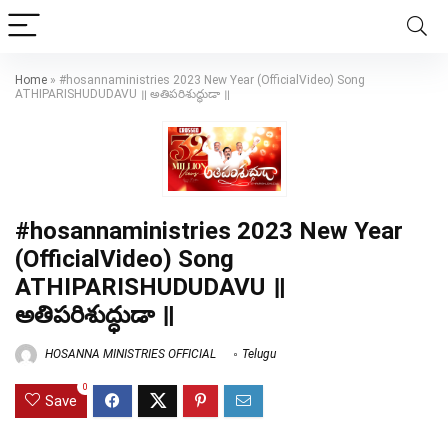
Home
»
#hosannaministries 2023 New Year (OfficialVideo) Song
ATHIPARISHUDUDAVU ॥ అతిపరిశుద్ధుడా ॥
#hosannaministries 2023 New Year
(OfficialVideo) Song
ATHIPARISHUDUDAVU ॥
అతిపరిశుద్ధుడా ॥
HOSANNA MINISTRIES OFFICIAL
Telugu
0
Save