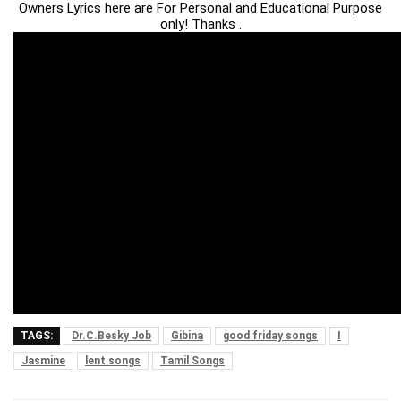
Owners Lyrics here are For Personal and Educational Purpose
only! Thanks .
TAGS:
Dr.C.Besky Job
Gibina
good friday songs
I
Jasmine
lent songs
Tamil Songs