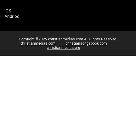
IOS
Andriod
Copyright ©2025 christianmedias.com All Rights Reserved.
christianmedias.com
christiansongsbook.com
christianmedias.org