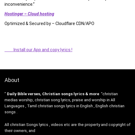
inconvenience.”
Hostinger – Cloud hosting
Optimized & Secured by – Cloudflare CDN/APO
Install our App and copy lyrics !
About
”
Daily Bible verses, Christian songs lyrics & more
“christian
medias worship, christian song lyrics, praise and worship in All
Languages , Tamil christian songs lyrics in English , English christian
songs .
All christian Songs lyrics , videos etc are the property and copyright of
their owners, and