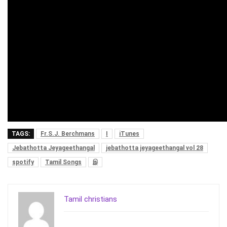
TAGS:
Fr.S.J. Berchmans
I
iTunes
Jebathotta Jeyageethangal
jebathotta jeyageethangal vol 28
spotify
Tamil Songs
இ
Tamil christians