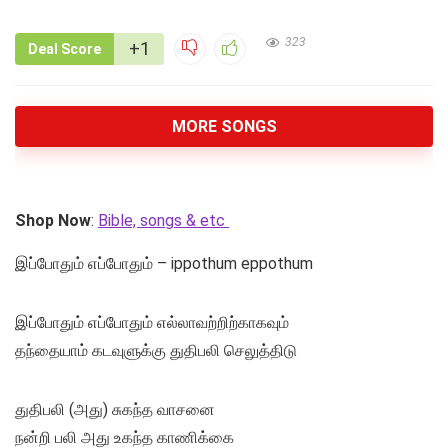
323
+1
Deal Score
MORE SONGS
Shop Now
:
Bible, songs & etc
இப்போதும் எப்போதும் – ippothum eppothum
இப்போதும் எப்போதும் எல்லாவற்றிற்காகவும்
தந்தையாம் கடவுளுக்கு துதிபலி செலுத்திடு
துதிபலி (அது) சுகந்த வாசனை
நன்றி பலி அது உகந்த காணிக்கை