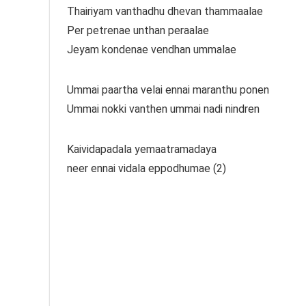
Thairiyam vanthadhu dhevan thammaalae
Per petrenae unthan peraalae
Jeyam kondenae vendhan ummalae
Ummai paartha velai ennai maranthu ponen
Ummai nokki vanthen ummai nadi nindren
Kaividapadala yemaatramadaya
neer ennai vidala eppodhumae (2)