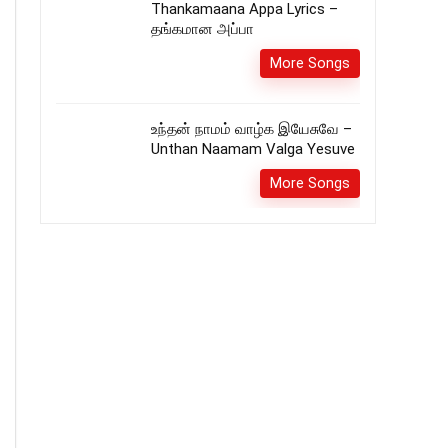
Thankamaana Appa Lyrics –
தங்கமான அப்பா
More Songs
உந்தன் நாமம் வாழ்க இயேசுவே –
Unthan Naamam Valga Yesuve
More Songs