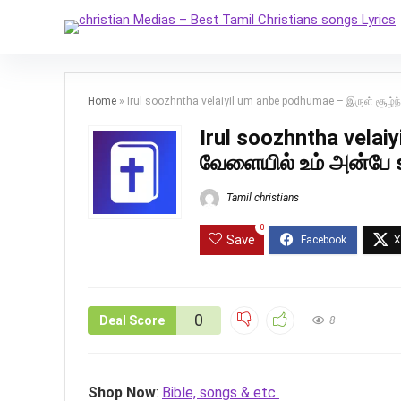
Home
»
Irul soozhntha velaiyil um anbe podhumae – இருள் சூழ்ந
Irul soozhntha velai
வேளையில் உம் அன்பே 
Tamil christians
0
Save
0
Deal Score
8
Shop Now
:
Bible, songs & etc