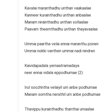
Kavalai maranthadhu unthan vaakaalae
Kanneer kurainthadhu unthan anbaalae
Manam nirainthadhu unthan sollaalae
Paavam theernthadhu unthan thayavaalae
Ummai paartha velai ennai maranthu ponen
Ummai nokki vanthen ummai nadi nindren
Kaividapadala yemaatramadaya
neer ennai vidala eppodhumae (2)
Irul soozhntha velaiyil um anbe podhumae
Manam sorntha nerathil um anbe podhumae
Thavippu kurainthadhu thanthai umaalae