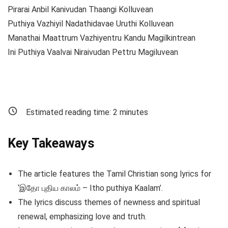
Pirarai Anbil Kanivudan Thaangi Kolluvean
Puthiya Vazhiyil Nadathidavae Uruthi Kolluvean
Manathai Maattrum Vazhiyentru Kandu Magilkintrean
Ini Puthiya Vaalvai Niraivudan Pettru Magiluvean
Estimated reading time:
2
minutes
Key Takeaways
The article features the Tamil Christian song lyrics for
‘இதோ புதிய காலம் – Itho puthiya Kaalam’.
The lyrics discuss themes of newness and spiritual
renewal, emphasizing love and truth.