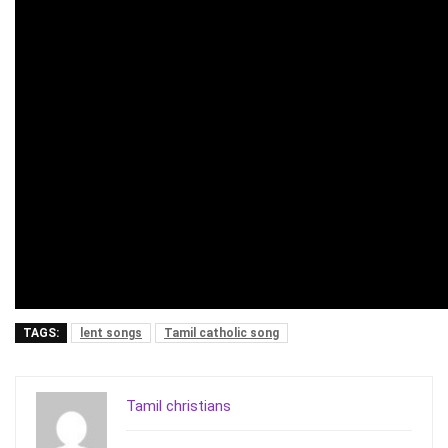
TAGS:
lent songs
Tamil catholic song
Tamil christians