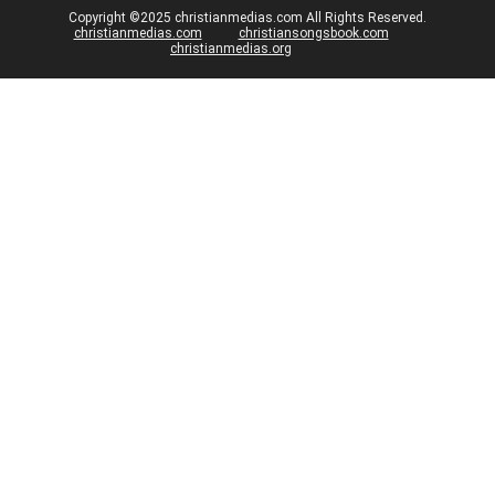
Copyright ©2025 christianmedias.com All Rights Reserved.
christianmedias.com
christiansongsbook.com
christianmedias.org