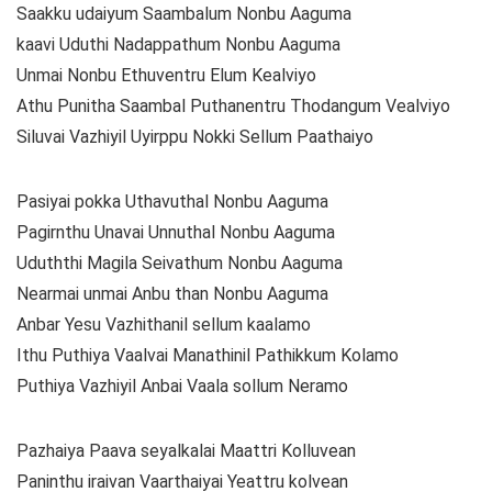
Saakku udaiyum Saambalum Nonbu Aaguma
kaavi Uduthi Nadappathum Nonbu Aaguma
Unmai Nonbu Ethuventru Elum Kealviyo
Athu Punitha Saambal Puthanentru Thodangum Vealviyo
Siluvai Vazhiyil Uyirppu Nokki Sellum Paathaiyo
Pasiyai pokka Uthavuthal Nonbu Aaguma
Pagirnthu Unavai Unnuthal Nonbu Aaguma
Uduththi Magila Seivathum Nonbu Aaguma
Nearmai unmai Anbu than Nonbu Aaguma
Anbar Yesu Vazhithanil sellum kaalamo
Ithu Puthiya Vaalvai Manathinil Pathikkum Kolamo
Puthiya Vazhiyil Anbai Vaala sollum Neramo
Pazhaiya Paava seyalkalai Maattri Kolluvean
Paninthu iraivan Vaarthaiyai Yeattru kolvean