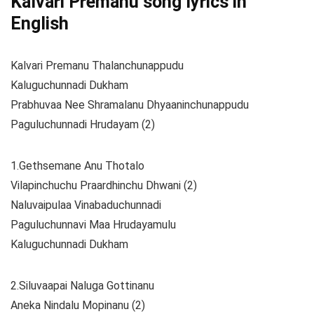
Kalvari Premanu song lyrics in
English
Kalvari Premanu Thalanchunappudu
Kaluguchunnadi Dukham
Prabhuvaa Nee Shramalanu Dhyaaninchunappudu
Paguluchunnadi Hrudayam (2)
1.Gethsemane Anu Thotalo
Vilapinchuchu Praardhinchu Dhwani (2)
Naluvaipulaa Vinabaduchunnadi
Paguluchunnavi Maa Hrudayamulu
Kaluguchunnadi Dukham
2.Siluvaapai Naluga Gottinanu
Aneka Nindalu Mopinanu (2)