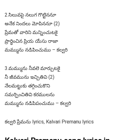
2.సిలువపై నలుగ గొట్టిననూ
అనేక నిందలు మోపిననూ (2)
ప్రేమతో వారిని మన్నించుటకై
ప్రార్ధించిన ప్రియ యేసు రాజా
మమ్మును నడిపించుము – కల్వరి
3.మమ్మును నీవలె మార్చుటకై
నీ జీవమును ఇచ్చితివి (2)
నేలమట్టుకు తగ్గించుకొని
సమర్పించితివి కరములను
మమ్మును నడిపిపంచుము – కల్వరి
కల్వరి ప్రేమను lyrics, Kalvari Premanu lyrics