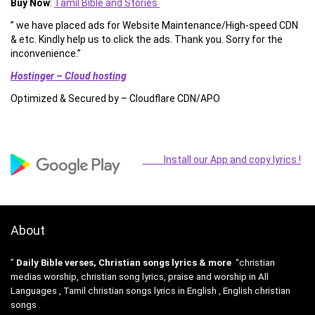
Buy Now
:
Tamil Bible and Stories
” we have placed ads for Website Maintenance/High-speed CDN
& etc. Kindly help us to click the ads. Thank you. Sorry for the
inconvenience.”
Hostinger – Cloud hosting
Optimized & Secured by – Cloudflare CDN/APO
Install our App and copy lyrics !
About
”
Daily Bible verses, Christian songs lyrics & more
“christian
medias worship, christian song lyrics, praise and worship in All
Languages , Tamil christian songs lyrics in English , English christian
songs .