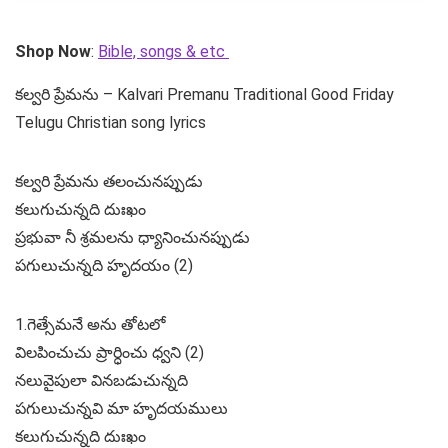
Shop Now
:
Bible, songs & etc
కల్వరి ప్రేమను – Kalvari Premanu Traditional Good Friday
Telugu Christian song lyrics
కల్వరి ప్రేమను తలంచునప్పుడు
కలుగుచున్నది దుఃఖం
ప్రభువా నీ శ్రమలను ధ్యానించునప్పుడు
పగులుచున్నది హృదయం (2)
1.గెత్సేమనే అను తోటలో
విలపించుచు ప్రార్ధించు ధ్వని (2)
నలువైపులా వినబడుచున్నది
పగులుచున్నవి మా హృదయములు
కలుగుచున్నది దుఃఖం