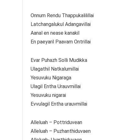
Onnum Rendu Thappukalilillai
Latchangalukul Adangavillai
Aanal en nease kanakil
En paeyaril Paavam Ontrillai
Evar Puhazh Solli Mudikka
Ulagathil Natkalumillai
Yesuvuku Nigaraga
Ulagil Entha Urauvmillai
Yesuvuku nigarai
Evvulagil Entha urauvmillai
Alleluah – Pottriduvean
Alleluah – Puzhanthiduvaen
Alleluah- Uyarthiduvaen