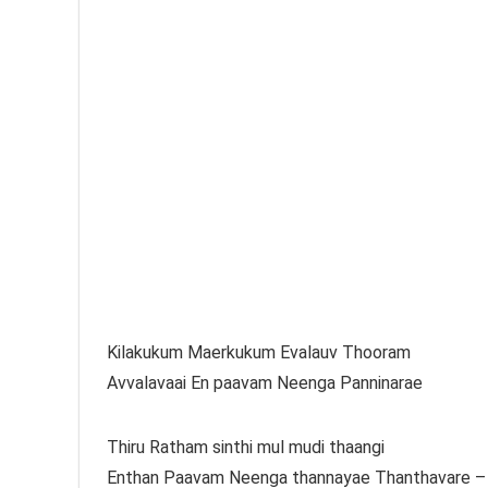
Kilakukum Maerkukum Evalauv Thooram
Avvalavaai En paavam Neenga Panninarae
Thiru Ratham sinthi mul mudi thaangi
Enthan Paavam Neenga thannayae Thanthavare –