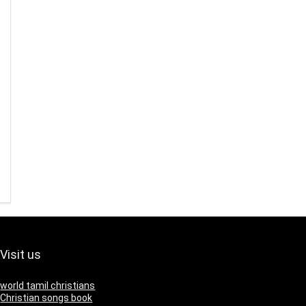
Visit us
world tamil christians
Christian songs book