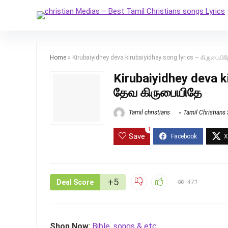
Home
»
Kirubaiyidhey deva kirubaiyidhey song lyrics – கிருபைய
Kirubaiyidhey deva k
தேவ கிருபையிதே
Tamil christians
Tamil Christians
1
Save
+5
Deal Score
471
Shop Now
:
Bible, songs & etc