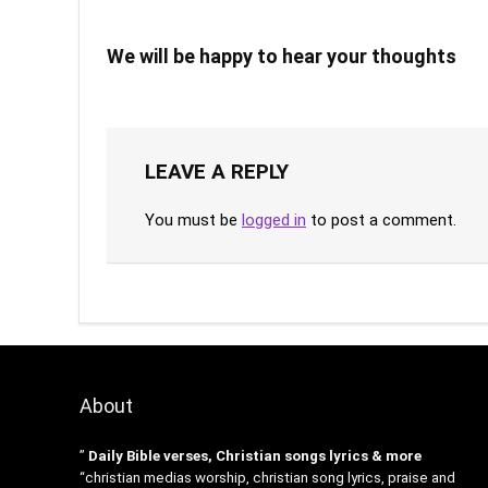
We will be happy to hear your thoughts
LEAVE A REPLY
You must be
logged in
to post a comment.
About
”
Daily Bible verses, Christian songs lyrics & more
“christian medias worship, christian song lyrics, praise and