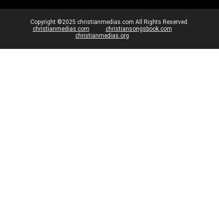
Copyright ©2025 christianmedias.com All Rights Reserved.
christianmedias.com
christiansongsbook.com
christianmedias.org