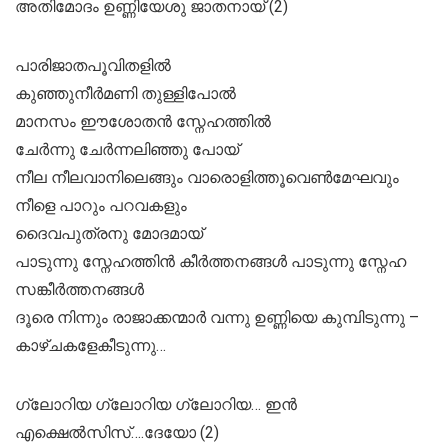
അതിമോദം ഉണ്ണിയേശു ജാതനായ് (2)
പാരിജാതപൂവിതളിൽ
കുഞ്ഞുനീർമണി തുള്ളിപോൽ
മാനസം ഈശോതൻ സ്നേഹത്തിൽ
ചേർന്നു ചേർന്നലിഞ്ഞു പോയ്‌
നീല നീലവാനിലെങ്ങും വാരൊളിത്തൂവെൺമേഘവും
നീളെ പാറും പറവകളും
ദൈവപുത്രനു മോദമായ്
പാടുന്നു സ്നേഹത്തിൻ കീർത്തനങ്ങൾ പാടുന്നു സ്നേഹ
സങ്കീർത്തനങ്ങൾ
ദൂരെ നിന്നും രാജാക്കന്മാർ വന്നു ഉണ്ണിയെ കുമ്പിടുന്നു –
കാഴ്ചകളേകീടുന്നു…
ഗ്ലോറിയ ഗ്ലോറിയ ഗ്ലോറിയ… ഇൻ
എക്ഷെൽസിസ്….ദേയോ (2)