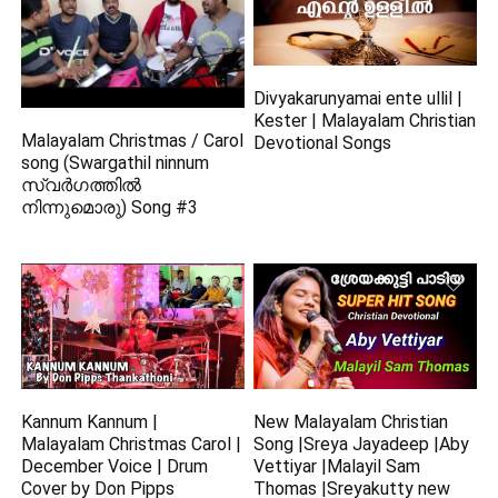
Divyakarunyamai ente ullil |
Kester | Malayalam Christian
Malayalam Christmas / Carol
Devotional Songs
song (Swargathil ninnum
സ്വർഗത്തിൽ
നിന്നുമൊരു) Song #3
Kannum Kannum |
New Malayalam Christian
Malayalam Christmas Carol |
Song |Sreya Jayadeep |Aby
December Voice | Drum
Vettiyar |Malayil Sam
Cover by Don Pipps
Thomas |Sreyakutty new