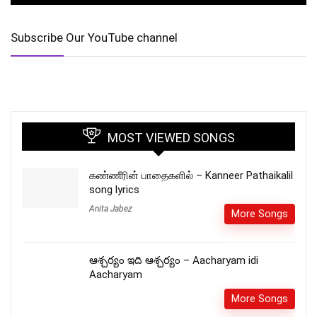
Subscribe Our YouTube channel
MOST VIEWED SONGS
கண்ணீரின் பாதைகளில் – Kanneer Pathaikalil
song lyrics
Anita Jabez
More Songs
ఆశ్చర్యం ఇది ఆశ్చర్యం – Aacharyam idi
Aacharyam
More Songs