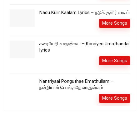
Nadu Kulir Kaalam Lyrics – நடுக் குளிர் காலம்
More Songs
கரையேறி உமதண்டை – Karaiyeri Umathandai
lyrics
More Songs
Nantriyaal Ponguthae Emathullam –
நன்றியால் பொங்குதே எமதுள்ளம்
More Songs