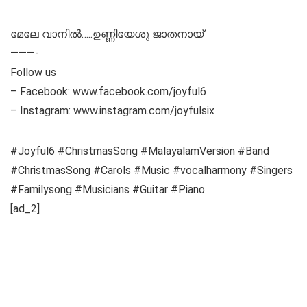
മേലേ വാനിൽ…..ഉണ്ണിയേശു ജാതനായ്
———-
Follow us
– Facebook: www.facebook.com/joyful6
– Instagram: www.instagram.com/joyfulsix
#Joyful6 #ChristmasSong #MalayalamVersion #Band
#ChristmasSong #Carols #Music #vocalharmony #Singers
#Familysong #Musicians #Guitar #Piano
[ad_2]