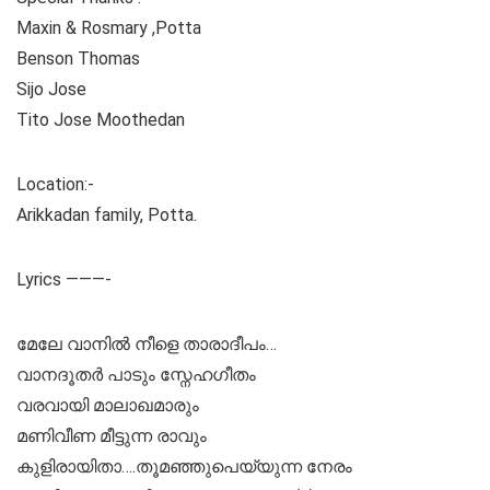
Maxin & Rosmary ,Potta
Benson Thomas
Sijo Jose
Tito Jose Moothedan
Location:-
Arikkadan family, Potta.
Lyrics ———-
മേലേ വാനിൽ നീളെ താരാദീപം…
വാനദൂതർ പാടും സ്നേഹഗീതം
വരവായി മാലാഖമാരും
മണിവീണ മീട്ടുന്ന രാവും
കുളിരായിതാ….തൂമഞ്ഞുപെയ്യുന്ന നേരം