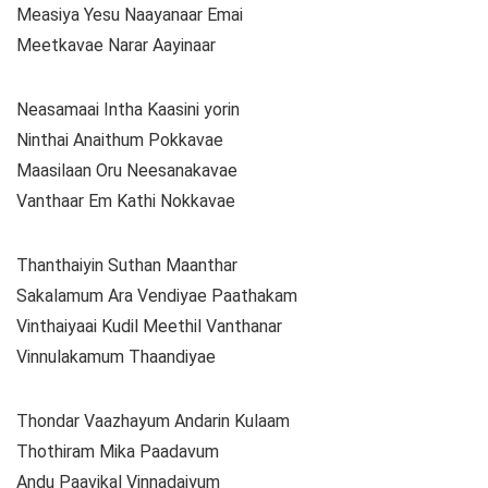
Measiya Yesu Naayanaar Emai
Meetkavae Narar Aayinaar
Neasamaai Intha Kaasini yorin
Ninthai Anaithum Pokkavae
Maasilaan Oru Neesanakavae
Vanthaar Em Kathi Nokkavae
Thanthaiyin Suthan Maanthar
Sakalamum Ara Vendiyae Paathakam
Vinthaiyaai Kudil Meethil Vanthanar
Vinnulakamum Thaandiyae
Thondar Vaazhayum Andarin Kulaam
Thothiram Mika Paadavum
Andu Paavikal Vinnadaiyum