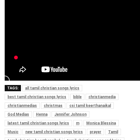
TAGS:
all tamil christian songs lyrics
best tamil christian songs lyrics
bible
christianmedia
christianmedias
christmas
csi tamil keerthanaikal
God Medias
Henna
Jennifer Johnson
latest tamil christian songs lyrics
m
Monica Blessina
Music
new tamil christian songs lyrics
prayer
Tamil