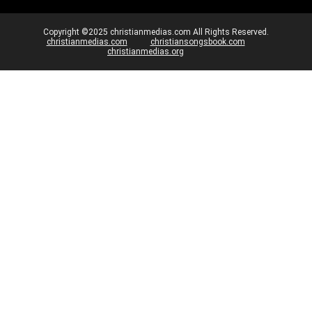
Copyright ©2025 christianmedias.com All Rights Reserved.
christianmedias.com
christiansongsbook.com
christianmedias.org