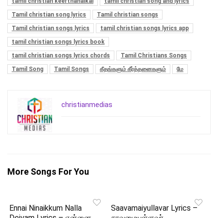
tamil christian keerthanaikal
tamil christian song and lyrics
Tamil christian song lyrics
Tamil christian songs
Tamil christian songs lyrics
tamil christian songs lyrics app
tamil christian songs lyrics book
tamil christian songs lyrics chords
Tamil Christians Songs
Tamil Song
Tamil Songs
கீதங்களும் கீர்த்தனைகளும்
மே
christianmedias
More Songs For You
Ennai Ninaikkum Nalla
Saavamaiyullavar Lyrics –
Deivam Lyrics – என்னை
சாவமையுள்ளவர்