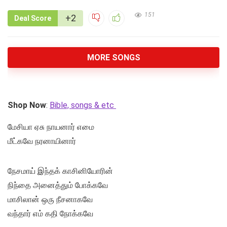
151
+2
Deal Score
MORE SONGS
Shop Now
:
Bible, songs & etc
மேசியா ஏசு நாயனார் எமை
மீட்கவே நரனாயினார்
நேசமாய் இந்தக் காசினியோரின்
நிந்தை அனைத்தும் போக்கவே
மாசிலான் ஒரு நீசனாகவே
வந்தார் எம் கதி நோக்கவே