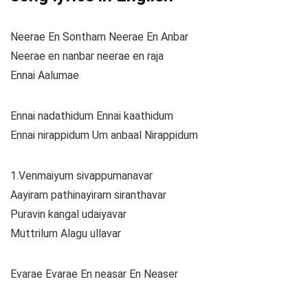
Neerae En Sontham Neerae En Anbar
Neerae en nanbar neerae en raja
Ennai Aalumae
Ennai nadathidum Ennai kaathidum
Ennai nirappidum Um anbaal Nirappidum
1.Venmaiyum sivappumanavar
Aayiram pathinayiram siranthavar
Puravin kangal udaiyavar
Muttrilum Alagu ullavar
Evarae Evarae En neasar En Neaser