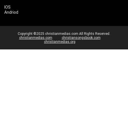
IOS
Andriod
Copyright ©2025 christianmedias.com All Rights Reserved.
christianmedias.com
christiansongsbook.com
christianmedias.org