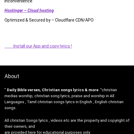
inconvenience.”
Hostinger – Cloud hosting
Optimized & Secured by – Cloudflare CDN/APO
Install our App and copy lyrics !
About
”
Daily Bible verses, Christian songs lyrics & more
“christian
medias worship, christian song lyrics, praise and worship in All
Languages , Tamil christian songs lyrics in English , English christian
songs .
All christian Songs lyrics , videos etc are the property and copyright of
their owners, and
are provided here for educational purposes only.