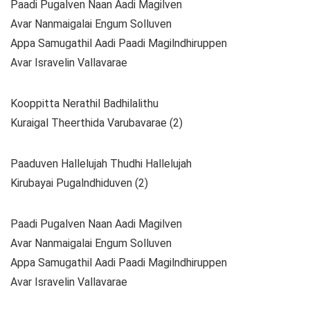
Paadi Pugalven Naan Aadi Magilven
Avar Nanmaigalai Engum Solluven
Appa Samugathil Aadi Paadi Magilndhiruppen
Avar Isravelin Vallavarae
Kooppitta Nerathil Badhilalithu
Kuraigal Theerthida Varubavarae (2)
Paaduven Hallelujah Thudhi Hallelujah
Kirubayai Pugalndhiduven (2)
Paadi Pugalven Naan Aadi Magilven
Avar Nanmaigalai Engum Solluven
Appa Samugathil Aadi Paadi Magilndhiruppen
Avar Isravelin Vallavarae