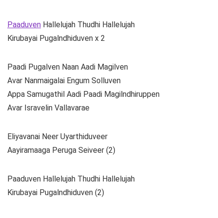
Paaduven
Hallelujah Thudhi Hallelujah
Kirubayai Pugalndhiduven x 2
Paadi Pugalven Naan Aadi Magilven
Avar Nanmaigalai Engum Solluven
Appa Samugathil Aadi Paadi Magilndhiruppen
Avar Isravelin Vallavarae
Eliyavanai Neer Uyarthiduveer
Aayiramaaga Peruga Seiveer (2)
Paaduven Hallelujah Thudhi Hallelujah
Kirubayai Pugalndhiduven (2)