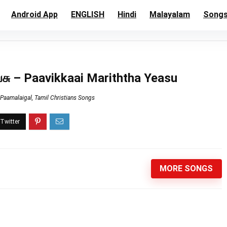
Android App
ENGLISH
Hindi
Malayalam
Song
ேசு – Paavikkaai Mariththa Yeasu
Paamalaigal
,
Tamil Christians Songs
MORE SONGS