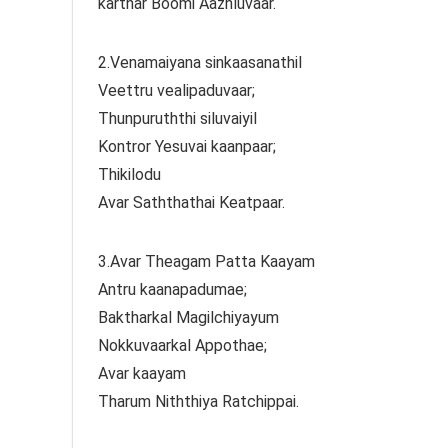
karthar Boomi Aazhluvaar.
2.Venamaiyana sinkaasanathil
Veettru vealipaduvaar;
Thunpuruththi siluvaiyil
Kontror Yesuvai kaanpaar;
Thikilodu
Avar Saththathai Keatpaar.
3.Avar Theagam Patta Kaayam
Antru kaanapadumae;
Baktharkal Magilchiyayum
Nokkuvaarkal Appothae;
Avar kaayam
Tharum Niththiya Ratchippai.