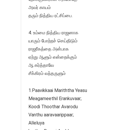
அவர் காயம்
தரும் நித்திய ரட்சிப்பை.
4. உம்மை நித்திய ராஜனாக
யாரும் போற்றச் செய்திடும்
ராஜரீகத்தை அன்பாக
ஏற்று ஆளும் என்றைக்கும்
ஆ கர்த்தாவே
சீக்கிரம் வந்தருளும்
1.Paavikkaai Mariththa Yeasu
Meagameethil Erankuvaar;
Koodi Thoothar Avarodu
Vanthu aaravaarippaar;
Alleluya