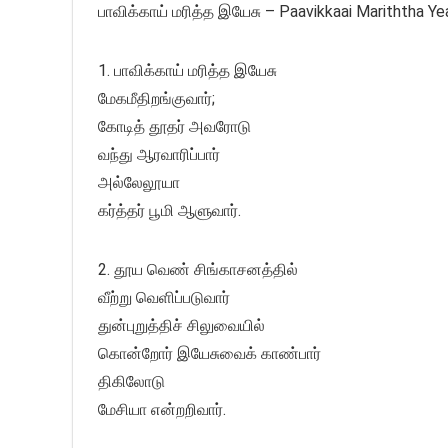
பாவிக்காய் மரித்த இயேசு – Paavikkaai Mariththa Ye
1. பாவிக்காய் மரித்த இயேசு
மேகமீதிறங்குவார்;
கோடித் தூதர் அவரோடு
வந்து ஆரவாரிப்பார்
அல்லேலூயா
கர்த்தர் பூமி ஆளுவார்.
2. தூய வெண் சிங்காசனத்தில்
வீற்று வெளிப்படுவார்
துன்புறுத்திச் சிலுவையில்
கொன்றோர் இயேசுவைக் காண்பார்
திகிலோடு
மேசியா என்றறிவார்.