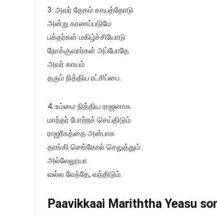
3. அவர் தேகம் காயத்தோடு
அன்று காணப்படுமே
பக்தர்கள் மகிழ்ச்சியோடு
நோக்குவார்கள் அப்போதே
அவர் காயம்
தரும் நித்திய ரட்சிப்பை.
4. உம்மை நித்திய ராஜனாக
மாந்தர் போற்றச் செய்திடும்
ராஜரீகத்தை அன்பாக
தாங்கி செங்கோல் செலுத்தும்
அல்லேலூயா
வல்ல வேந்தே, வந்திடும்.
Paavikkaai Mariththa Yeasu song