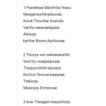
1.Paavikkaai Mariththa Yeasu
Meagameethirankuvaar;
Koodi Thoothar Avarodu
Vanthu aaravaarippaar;
Alleluya
karthar Boomi Aazhluvaar.
2.Thooya ven sinkaasanathil
Veettru vealipaduvaar;
Thunpuruththi siluvaiyil
Kontror Yesuvai kaanpaar;
Thikilodu
Meassiya Entrarivaar.
3.Avar Theagam kaayathodu