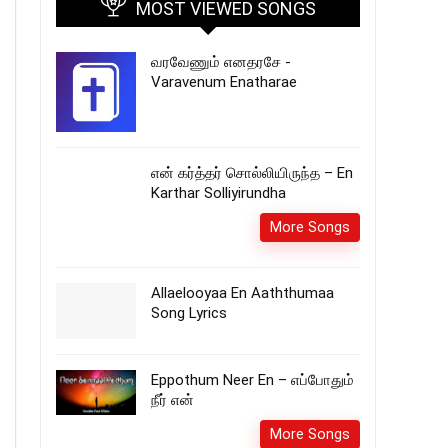
MOST VIEWED SONGS
வரவேணும் எனதரசே -
Varavenum Enatharae
என் கர்த்தர் சொல்லியிருந்த – En
Karthar Solliyirundha
More Songs
Allaelooyaa En Aaththumaa
Song Lyrics
Eppothum Neer En – எப்போதும்
நீர் என்
More Songs