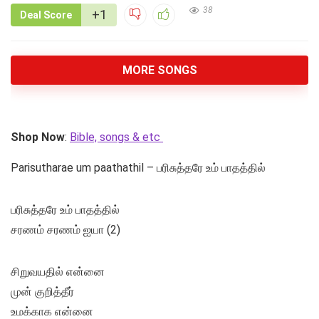
38
+1
Deal Score
MORE SONGS
Shop Now
:
Bible, songs & etc
Parisutharae um paathathil – பரிசுத்தரே உம் பாதத்தில்
பரிசுத்தரே உம் பாதத்தில்
சரணம் சரணம் ஐயா (2)
சிறுவயதில் என்னை
முன் குறித்தீர்
உமக்காக என்னை