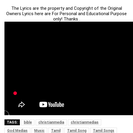
The Lyrics are the property and Copyright of the Original
Owners Lyrics here are For Personal and Educational Purpose
only! Thanks .
TAGS:
bible
christianmedia
christianmedias
God Medias
Music
Tamil
Tamil Song
Tamil Songs