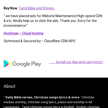
Buy Now
:
Tamil Bible and Stories
” we have placed ads for Website Maintenance/High-speed CDN
& etc. Kindly help us to click the ads. Thank you. Sorry for the
inconvenience.”
Hostinger – Cloud hosting
Optimized & Secured by – Cloudflare CDN/APO
Install our App and copy lyrics !
About
”
Daily Bible verses, Christian songs lyrics & more
“christian
medias worship, christian song lyrics, praise and worship in All
Languages , Tamil christian songs lyrics in English , English christian