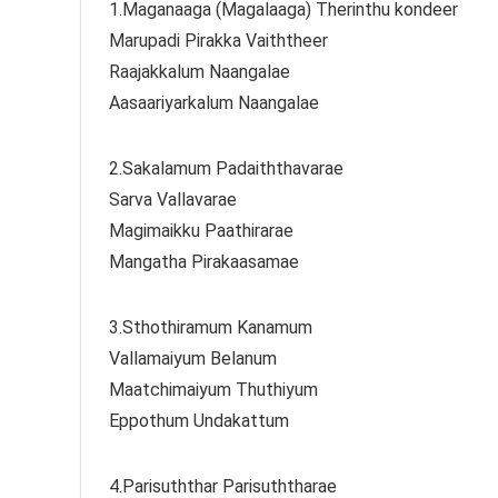
1.Maganaaga (Magalaaga) Therinthu kondeer
Marupadi Pirakka Vaiththeer
Raajakkalum Naangalae
Aasaariyarkalum Naangalae
2.Sakalamum Padaiththavarae
Sarva Vallavarae
Magimaikku Paathirarae
Mangatha Pirakaasamae
3.Sthothiramum Kanamum
Vallamaiyum Belanum
Maatchimaiyum Thuthiyum
Eppothum Undakattum
4.Parisuththar Parisuththarae