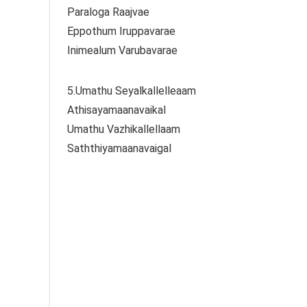
Paraloga Raajvae
Eppothum Iruppavarae
Inimealum Varubavarae
5.Umathu Seyalkallelleaam
Athisayamaanavaikal
Umathu Vazhikallellaam
Saththiyamaanavaigal