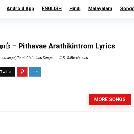
Android App
ENGLISH
Hindi
Malayalam
Song
ோம் – Pithavae Arathikintrom Lyrics
geethangal
,
Tamil Christians Songs
Fr_SJBerchmans
MORE SONGS