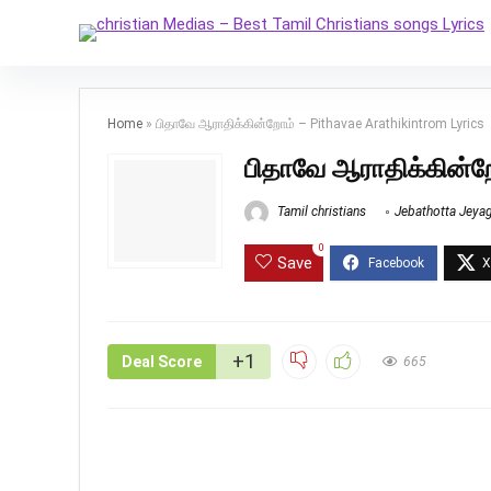
Home
»
பிதாவே ஆராதிக்கின்றோம் – Pithavae Arathikintrom Lyrics
பிதாவே ஆராதிக்கின்ற
Tamil christians
Jebathotta Jeya
0
Save
+1
Deal Score
665