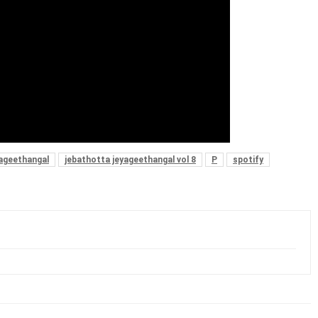
ageethangal
jebathotta jeyageethangal vol 8
P
spotify