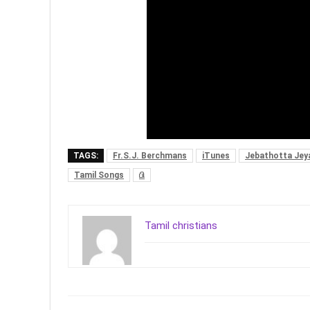
TAGS:
Fr.S.J. Berchmans
iTunes
Jebathotta Jey
Tamil Songs
பி
Tamil christians