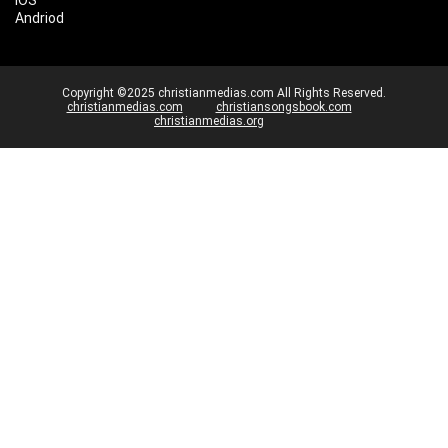
Andriod
Copyright ©2025 christianmedias.com All Rights Reserved.
christianmedias.com
christiansongsbook.com
christianmedias.org