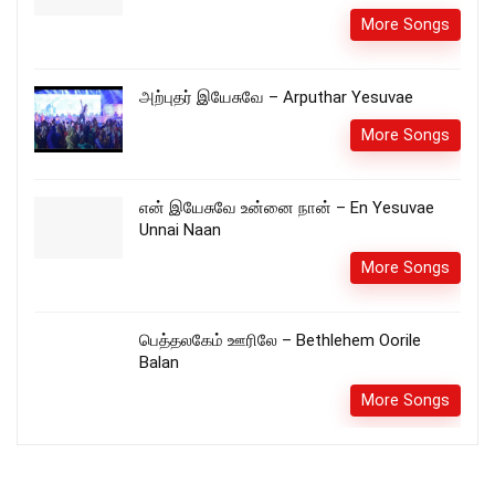
More Songs
அற்புதர் இயேசுவே – Arputhar Yesuvae
More Songs
என் இயேசுவே உன்னை நான் – En Yesuvae
Unnai Naan
More Songs
பெத்தலகேம் ஊரிலே – Bethlehem Oorile
Balan
More Songs