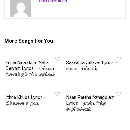
Tamil christians
More Songs For You
Ennai Ninaikkum Nalla
Saavamaiyullavar Lyrics –
Deivam Lyrics – என்னை
சாவமையுள்ளவர்
நினைக்கும் நல்ல தெய்வம்
Ithna Kiruba Lyrics –
Naan Partha Azhagelam
இத்தனை கிருபை
Lyrics – நான் பார்த்த
அழகெல்லாம்