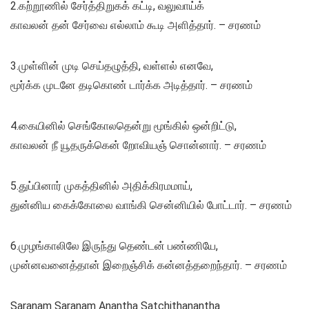
2.கற்றூணில் சேர்த்திறுகக் கட்டி, வலுவாய்க்
காவலன் தன் சேர்வை எல்லாம் கூடி அளித்தார். – சரணம்‌
3.முள்ளின் முடி செய்தழுத்தி, வள்ளல் எனவே,
மூர்க்க முடனே தடிகொண் டார்க்க அடித்தார். – சரணம்‌
4.கையினில் செங்கோலதென்று மூங்கில் ஒன்றிட்டு,
காவலன் நீ யூதருக்கென் றோவியஞ் சொன்னார். – சரணம்
5.துப்பினார் முகத்தினில் அதிக்கிரமமாய்,
துன்னிய கைக்கோலை வாங்கி சென்னியில் போட்டார். – சரணம்‌
6.முழங்காலிலே இருந்து தெண்டன் பண்ணியே,
முன்னவனைத்தான் இறைஞ்சிக் கன்னத்தறைந்தார். – சரணம்
Saranam Saranam Anantha Satchithanantha