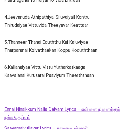
Paathaganai Yo Iraiyai Yo Vida Entraan
4.Jeevanuda Athipathiyai Siluvaiyail Kontru
Thirudaiyae Vittuvida Theeyavar Keattaar
5.Thanneer Thanai Eduththu Kai Kaluviyae
Tharparanai Kolvathaekan Koppu Koduththaan
6.Kallanaiyae Vittu Vittu Yutharkatkaaga
Kaavalanai Kurusarai Paaviyum Theerththaan
Ennai Ninaikkum Nalla Deivam Lyrics – என்னை நினைக்கும்
நல்ல தெய்வம்
Saavamaiyullavar Lyrics – சாவமையுள்ளவர்