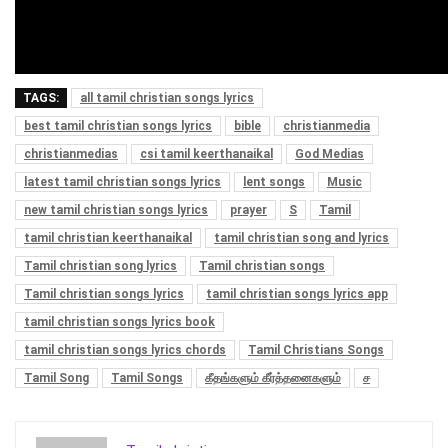
TAGS:
all tamil christian songs lyrics
best tamil christian songs lyrics
bible
christianmedia
christianmedias
csi tamil keerthanaikal
God Medias
latest tamil christian songs lyrics
lent songs
Music
new tamil christian songs lyrics
prayer
S
Tamil
tamil christian keerthanaikal
tamil christian song and lyrics
Tamil christian song lyrics
Tamil christian songs
Tamil christian songs lyrics
tamil christian songs lyrics app
tamil christian songs lyrics book
tamil christian songs lyrics chords
Tamil Christians Songs
Tamil Song
Tamil Songs
கீதங்களும் கீர்த்தனைகளும்
ச