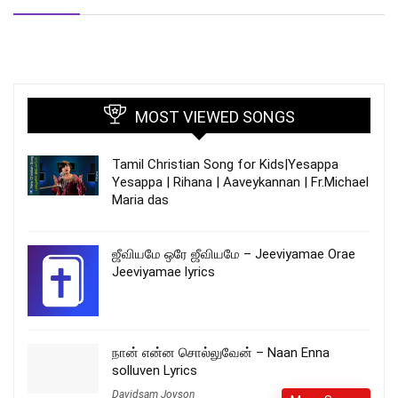
MOST VIEWED SONGS
Tamil Christian Song for Kids|Yesappa
Yesappa | Rihana | Aaveykannan | Fr.Michael
Maria das
ஜீவியமே ஒரே ஜீவியமே – Jeeviyamae Orae
Jeeviyamae lyrics
நான் என்ன சொல்லுவேன் – Naan Enna
solluven Lyrics
Davidsam Joyson