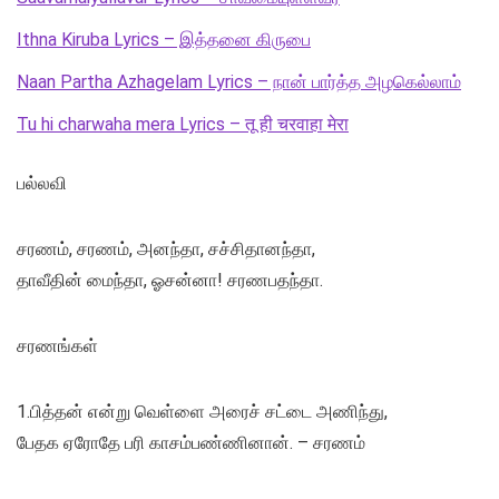
Ithna Kiruba Lyrics – இத்தனை கிருபை
Naan Partha Azhagelam Lyrics – நான் பார்த்த அழகெல்லாம்
Tu hi charwaha mera Lyrics – तू ही चरवाहा मेरा
பல்லவி
சரணம், சரணம், அனந்தா, சச்சிதானந்தா,
தாவீதின் மைந்தா, ஓசன்னா! சரணபதந்தா.
சரணங்கள்
1.பித்தன் என்று வெள்ளை அரைச் சட்டை அணிந்து,
பேதக ஏரோதே பரி காசம்பண்ணினான். – சரணம்‌