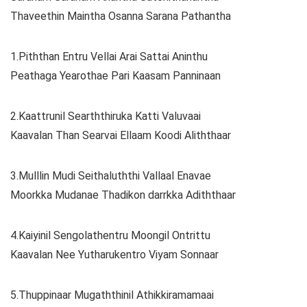
Thaveethin Maintha Osanna Sarana Pathantha
1.Piththan Entru Vellai Arai Sattai Aninthu
Peathaga Yearothae Pari Kaasam Panninaan
2.Kaattrunil Searththiruka Katti Valuvaai
Kaavalan Than Searvai Ellaam Koodi Aliththaar
3.Mulllin Mudi Seithaluththi Vallaal Enavae
Moorkka Mudanae Thadikon darrkka Adiththaar
4.Kaiyinil Sengolathentru Moongil Ontrittu
Kaavalan Nee Yutharukentro Viyam Sonnaar
5.Thuppinaar Mugaththinil Athikkiramamaai