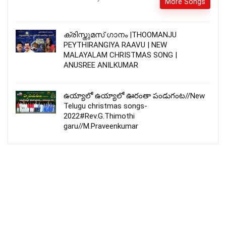
More Songs
ക്രിസ്തുമസ് ഗാനം |THOOMANJU
PEYTHIRANGIYA RAAVU | NEW
MALAYALAM CHRISTMAS SONG |
ANUSREE ANILKUMAR
ఉయ్యాలో ఉయ్యాలో ఊరంతా పండుగంట//New
Telugu christmas songs-
2022#Rev.G.Thimothi
garu//M.Praveenkumar