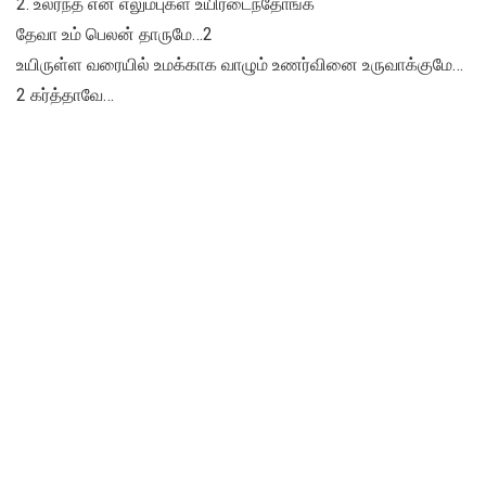
2. உலர்ந்த என் எலும்புகள் உயிரடைந்தோங்க
தேவா உம் பெலன் தாருமே…2
உயிருள்ள வரையில் உமக்காக வாழும் உணர்வினை உருவாக்குமே…
2 கர்த்தாவே…