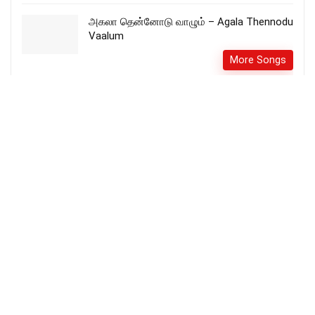
அகலா தென்னோடு வாழும் – Agala Thennodu
Vaalum
More Songs
Em Uyarntha Vaasthalam Christian Song
Lyrics