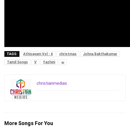
TAGS:
Athisayam Vol - 6
christmas
Johna Bakthakumar
Tamil Songs
V
Yazhini
வ
christianmedias
More Songs For You