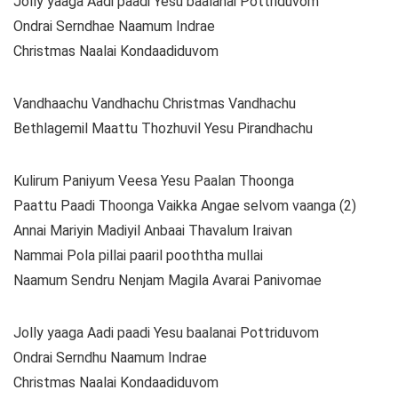
Jolly yaaga Aadi paadi Yesu baalanai Pottriduvom
Ondrai Serndhae Naamum Indrae
Christmas Naalai Kondaadiduvom
Vandhaachu Vandhachu Christmas Vandhachu
Bethlagemil Maattu Thozhuvil Yesu Pirandhachu
Kulirum Paniyum Veesa Yesu Paalan Thoonga
Paattu Paadi Thoonga Vaikka Angae selvom vaanga (2)
Annai Mariyin Madiyil Anbaai Thavalum Iraivan
Nammai Pola pillai paaril pooththa mullai
Naamum Sendru Nenjam Magila Avarai Panivomae
Jolly yaaga Aadi paadi Yesu baalanai Pottriduvom
Ondrai Serndhu Naamum Indrae
Christmas Naalai Kondaadiduvom