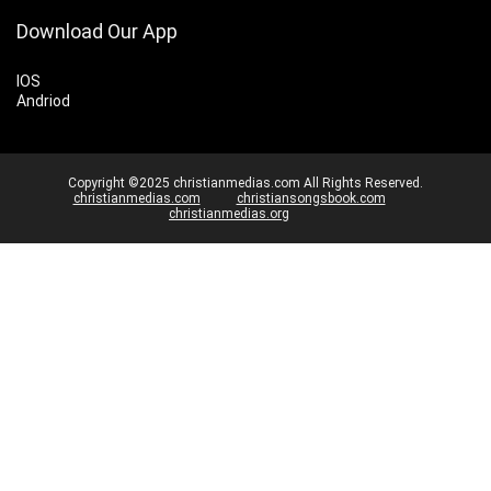
Download Our App
IOS
Andriod
Copyright ©2025 christianmedias.com All Rights Reserved.
christianmedias.com
christiansongsbook.com
christianmedias.org