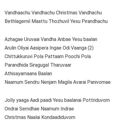
Vandhaachu Vandhachu Christmas Vandhachu
Bethlagemil Maattu Thozhuvil Yesu Pirandhachu
Azhagae Uruvaai Vandha Anbae Yesu baalan
Arulin Oliyai Aasipera Ingae Odi Vaanga (2)
Chittukkuruvi Pola Pattaam Poochi Pola
Parandhida Siragugal Tharuvaar
Athisayamaana Baalan
Naamum Sendru Nenjam Magila Avarai Panivomae
Jolly yaaga Aadi paadi Yesu baalanai Pottriduvom
Ondrai Serndhae Naamum Indrae
Christmas Naalai Kondaadiduvom