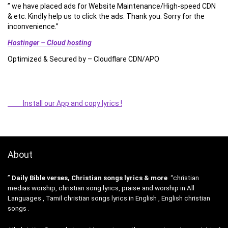
” we have placed ads for Website Maintenance/High-speed CDN
& etc. Kindly help us to click the ads. Thank you. Sorry for the
inconvenience.”
Hostinger – Cloud hosting
Optimized & Secured by – Cloudflare CDN/APO
Install our App and copy lyrics !
About
”
Daily Bible verses, Christian songs lyrics & more
“christian
medias worship, christian song lyrics, praise and worship in All
Languages , Tamil christian songs lyrics in English , English christian
songs .