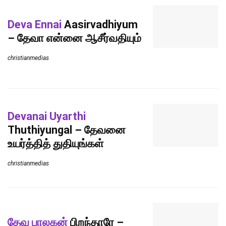
Deva Ennai
Aasirvadhiyum
– தேவா என்னை ஆசீர்வதியும்
christianmedias
Devanai Uyarthi
Thuthiyungal – தேவனை
உயர்த்தித் துதியுங்கள்
christianmedias
தேவ பாலகன்
பிறந்தாரே –