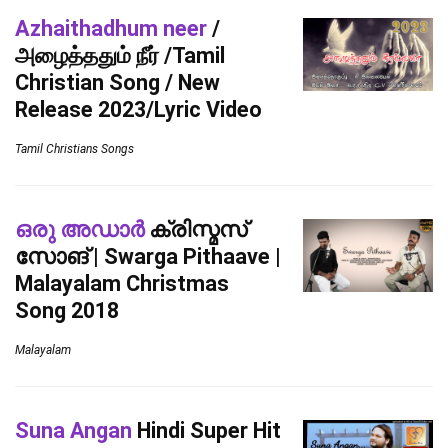
Azhaithadhum neer
/
அழைத்ததும் நீர் /Tamil
Christian Song / New
Release 2023/Lyric Video
Tamil Christians Songs
ഒരു അഡാർ
ക്രിസ്മസ്
സോങ് | Swarga Pithaave |
Malayalam Christmas
Song 2018
Malayalam
Suna Angan
Hindi Super Hit