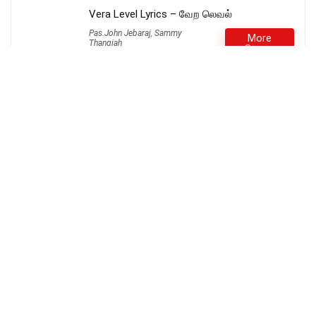
Vera Level Lyrics – வேற லெவல்
Pas.John Jebaraj
,
Sammy
More
Thangiah
Songs