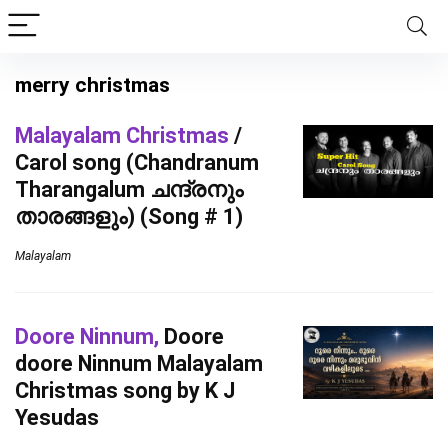
merry christmas
Malayalam Christmas
/
Carol song (Chandranum
Tharangalum ചന്ദ്രനും
താരങ്ങളും) (Song # 1)
Malayalam
Doore Ninnum,
Doore
doore Ninnum Malayalam
Christmas song by K J
Yesudas