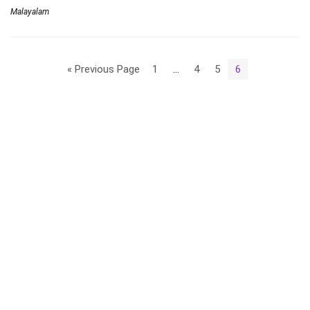
Malayalam
« Previous Page
1
…
4
5
6