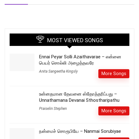
MOST VIEWED SONGS
Ennai Peyar Solli Azaithavarae – என்னை
பெயர் சொல்லி அழைத்தவரே
Anita Sangeetha Kingsly
More Songs
உன்னதமான தேவனை ஸ்தோத்தரிப்பது –
Unnathamana Devanai Sthostharipathu
Praiselin Stephen
More Songs
நன்மைச் சொரூபியே – Nanmai Sorubiyae