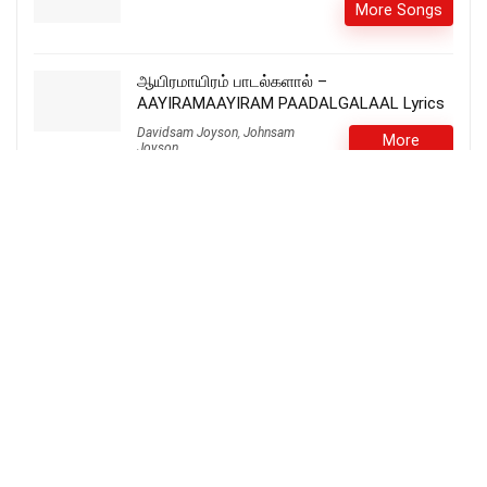
More Songs
ஆயிரமாயிரம் பாடல்களால் –
AAYIRAMAAYIRAM PAADALGALAAL Lyrics
Davidsam Joyson
,
Johnsam
More
Joyson
Songs
Oru Santhathi | IPC Pallavillai Church | Tamil
Christian Song | Promo