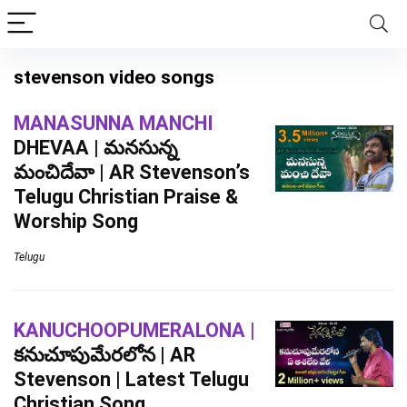
stevenson video songs
MANASUNNA MANCHI
DHEVAA | మనసున్న
మంచిదేవా | AR Stevenson’s
Telugu Christian Praise &
Worship Song
Telugu
KANUCHOOPUMERALONA |
కనుచూపుమేరలోన | AR
Stevenson | Latest Telugu
Christian Song