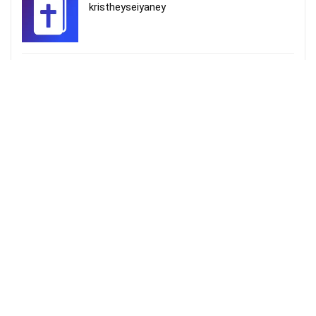
kristheyseiyaney
உம்மையன்றி வேறே – Ummaiyandri Vearae
More Songs