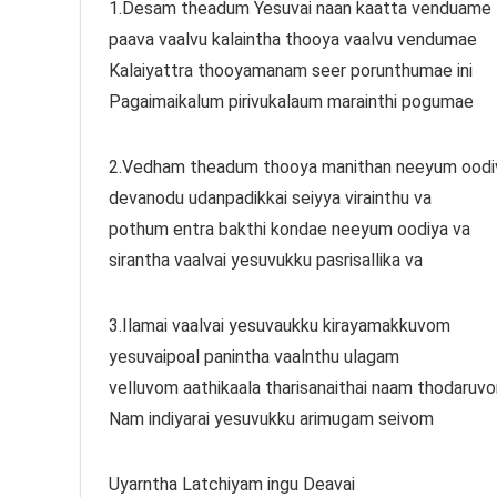
1.Desam theadum Yesuvai naan kaatta venduame
paava vaalvu kalaintha thooya vaalvu vendumae
Kalaiyattra thooyamanam seer porunthumae ini
Pagaimaikalum pirivukalaum marainthi pogumae
2.Vedham theadum thooya manithan neeyum oodi
devanodu udanpadikkai seiyya virainthu va
pothum entra bakthi kondae neeyum oodiya va
sirantha vaalvai yesuvukku pasrisallika va
3.Ilamai vaalvai yesuvaukku kirayamakkuvom
yesuvaipoal panintha vaalnthu ulagam
velluvom aathikaala tharisanaithai naam thodaruv
Nam indiyarai yesuvukku arimugam seivom
Uyarntha Latchiyam ingu Deavai