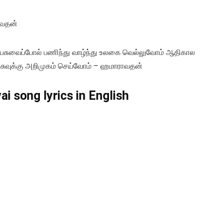
ாவதன்
ேசுவைப்போல் பணிந்து வாழ்ந்து உலகை வெல்லுவோம் ஆதிகால
ுவுக்கு அறிமுகம் செய்வோம் – ஹமாராவதன்
i song lyrics in English