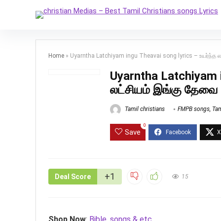
Home
»
Uyarntha Latchiyam ingu Theavai song lyrics – உயர்ந்த 
Uyarntha Latchiyam i
லட்சியம் இங்கு தேவை
Tamil christians
FMPB songs
,
Tam
0
Save
+1
Deal Score
15
Shop Now
:
Bible, songs & etc