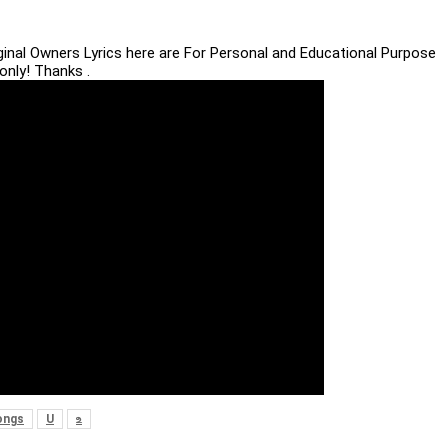
iginal Owners Lyrics here are For Personal and Educational Purpose
only! Thanks .
ongs
U
உ