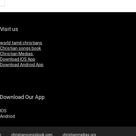
Visit us
world tamil christians
Christian songs book
Christian Medias
Download IOS App
Download Android App
Download Our App
IOS
Andriod
m
christiansongsbook.com
christianmedias.org