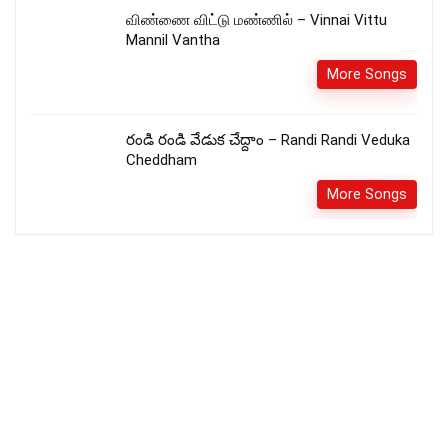
விண்ணை விட்டு மண்ணில் – Vinnai Vittu
Mannil Vantha
More Songs
రండి రండి వేడుక చేద్దాం – Randi Randi Veduka
Cheddham
More Songs