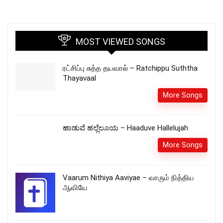
MOST VIEWED SONGS
ரட்சிப்பு சுத்த தயவால் – Ratchippu Suththa
Thayavaal
More Songs
ಹಾಡುವೆ ಹಲ್ಲೆಲೂಯ – Haaduve Hallelujah
More Songs
Vaarum Nithiya Aaviyae – வாரும் நித்திய
ஆவியே