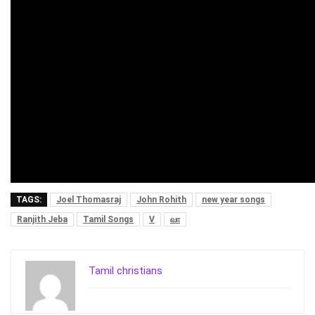
TAGS:
Joel Thomasraj
John Rohith
new year songs
Ranjith Jeba
Tamil Songs
V
வா
Tamil christians