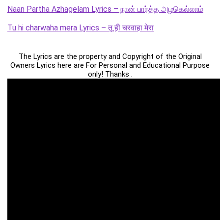
Naan Partha Azhagelam Lyrics – நான் பார்த்த அழகெல்லாம்
Tu hi charwaha mera Lyrics – तू ही चरवाहा मेरा
The Lyrics are the property and Copyright of the Original
Owners Lyrics here are For Personal and Educational Purpose
only! Thanks .