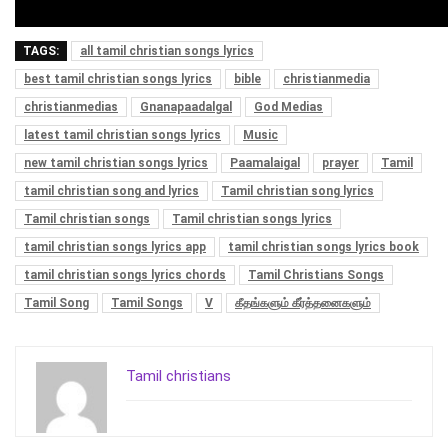
TAGS:
all tamil christian songs lyrics
best tamil christian songs lyrics
bible
christianmedia
christianmedias
Gnanapaadalgal
God Medias
latest tamil christian songs lyrics
Music
new tamil christian songs lyrics
Paamalaigal
prayer
Tamil
tamil christian song and lyrics
Tamil christian song lyrics
Tamil christian songs
Tamil christian songs lyrics
tamil christian songs lyrics app
tamil christian songs lyrics book
tamil christian songs lyrics chords
Tamil Christians Songs
Tamil Song
Tamil Songs
V
கீதங்களும் கீர்த்தனைகளும்
Tamil christians