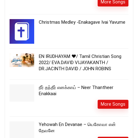
More Songs
Christmas Medley -Enakagave Ivai Yavume
EN IRUDHAYAM ❤️/ Tamil Christian Song
2022/ EVA.DAVID VIJAYAKANTH /
DR.JACINTH DAVID / JOHN ROBINS
நீர் தந்தீர் எனக்காய் – Neer Thantheer
Enakkaai
More Songs
Yehowah En Devanae – யெகோவா என்
தேவனே