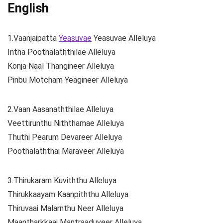
English
1.Vaanjaipatta
Yeasuvae
Yeasuvae Alleluya
Intha Poothalaththilae Alleluya
Konja Naal Thangineer Alleluya
Pinbu Motcham Yeagineer Alleluya
2.Vaan Aasanaththilae Alleluya
Veettirunthu Niththamae Alleluya
Thuthi Pearum Devareer Alleluya
Poothalaththai Maraveer Alleluya
3.Thirukaram Kuviththu Alleluya
Thirukkaayam Kaanpiththu Alleluya
Thiruvaai Malarnthu Neer Alleluya
Maantharkkaai Mantraaduveer Alleluya