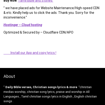
Buy Now
:
Tamil Bible and Stories
” we have placed ads for Website Maintenance/High-speed CDN
& etc. Kindly help us to click the ads. Thank you. Sorry for the
inconvenience.”
Hostinger – Cloud hosting
Optimized & Secured by – Cloudflare CDN/APO
Install our App and copy lyrics !
About
”
Daily Bible verses, Christian songs lyrics & more
“christian
medias worship, christian song lyrics, praise and worship in All
Languages , Tamil christian songs lyrics in English , English christian
songs .