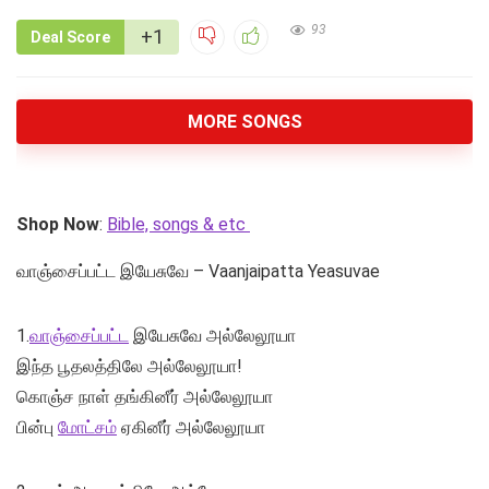
93
+1
Deal Score
MORE SONGS
Shop Now
:
Bible, songs & etc
வாஞ்சைப்பட்ட இயேசுவே – Vaanjaipatta Yeasuvae
1.
வாஞ்சைப்பட்ட
இயேசுவே அல்லேலூயா
இந்த பூதலத்திலே அல்லேலூயா!
கொஞ்ச நாள் தங்கினீர் அல்லேலூயா
பின்பு
மோட்சம்
ஏகினீர் அல்லேலூயா