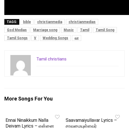
TAGS:
bible
christianmedia
christianmedias
God Medias
Marriage song
Music
Tamil
Tamil Song
Tamil Songs
V
Wedding Songs
வா
Tamil christians
More Songs For You
Ennai Ninaikkum Nalla
Saavamaiyullavar Lyrics –
Deivam Lyrics – என்னை
சாவமையுள்ளவர்