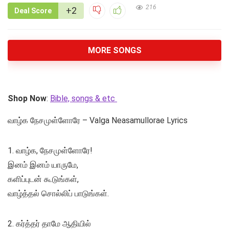
216
+2
Deal Score
MORE SONGS
Shop Now
:
Bible, songs & etc
வாழ்க நேசமுள்ளோரே – Valga Neasamullorae Lyrics
1. வாழ்க, நேசமுள்ளோரே!
இனம் இனம் யாருமே,
களிப்புடன் கூடுங்கள்,
வாழ்த்தல் சொல்லிப் பாடுங்கள்.
2. கர்த்தர் தாமே ஆதியில்