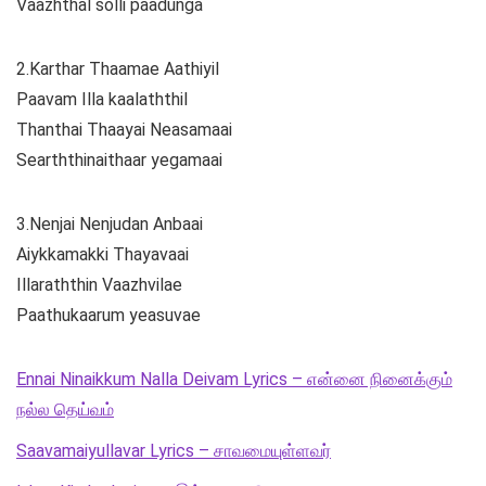
Vaazhthal solli paadunga
2.Karthar Thaamae Aathiyil
Paavam Illa kaalaththil
Thanthai Thaayai Neasamaai
Searththinaithaar yegamaai
3.Nenjai Nenjudan Anbaai
Aiykkamakki Thayavaai
Illaraththin Vaazhvilae
Paathukaarum yeasuvae
Ennai Ninaikkum Nalla Deivam Lyrics – என்னை நினைக்கும்
நல்ல தெய்வம்
Saavamaiyullavar Lyrics – சாவமையுள்ளவர்