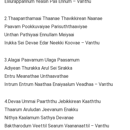
Elilurappannum Yeasin Pali Ennum – Vanthu
2.Thaapanthamaai Thaanae Thavikkirean Naanae
Paavam Pookkuvaiyae Parisuththaaviyae
Unthan Pathiyaai Ennullam Meiyaai
Irukka Sei Devae Edar Neekki Koovae – Vanthu
3.Alagai Paavamum Ulaga Paasamum
Adiyean Thurakka Arul Sei Sirakka
Entru Meanathae Unthaavathae
Intrum Entrum Naathaa Enaiyaalum Veadhaa – Vanthu
4.Devaa Ummai Paarththu Jebikkirean Kaaththu
Thaarum Aruludan Jeevanum Enakku
Nithya Kaalamum Sathya Devanae
Baktharodum Veettil Searum Vaananaattil – Vanthu