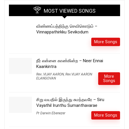
MOST VIEWED SONGS
விண்ணப்பத்திற்கு செவிகொடும் –
Vinnappathirkku Sevikodum
More Songs
நீர் என்னை காண்கின்ற – Neer Ennai
Kaankintra
Rev..VIJAY AARON
,
Rev.VIJAY AARON
More
ELANGOVAN
Songs
சிறு வயதில் இருந்து சுமந்தவரே – Siru
Vayathil Irunthu Sumanthavarae
Pr Darwin Ebenezer
More Songs