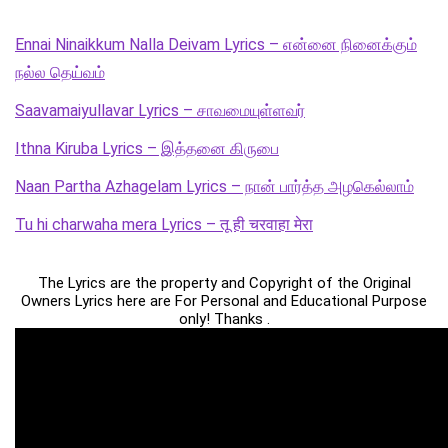
Ennai Ninaikkum Nalla Deivam Lyrics – என்னை நினைக்கும்
நல்ல தெய்வம்
Saavamaiyullavar Lyrics – சாவமையுள்ளவர்
Ithna Kiruba Lyrics – இத்தனை கிருபை
Naan Partha Azhagelam Lyrics – நான் பார்த்த அழகெல்லாம்
Tu hi charwaha mera Lyrics – तू ही चरवाहा मेरा
The Lyrics are the property and Copyright of the Original
Owners Lyrics here are For Personal and Educational Purpose
only! Thanks .