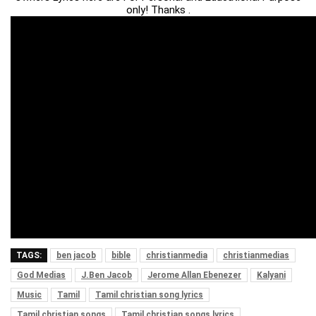
only! Thanks .
TAGS:
ben jacob
bible
christianmedia
christianmedias
God Medias
J.Ben Jacob
Jerome Allan Ebenezer
Kalyani
Music
Tamil
Tamil christian song lyrics
Tamil christian songs
Tamil christian songs lyrics