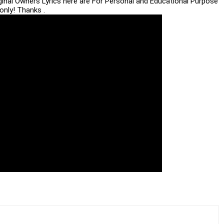
iginal Owners Lyrics here are For Personal and Educational Purpose
only! Thanks .