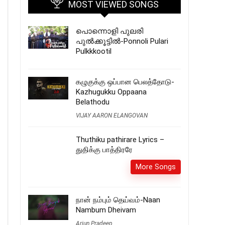
MOST VIEWED SONGS
പൊന്നൊളി പുലരി
പുൽക്കൂട്ടിൽ-Ponnoli Pulari
Pulkkkootil
கழுகுக்கு ஒப்பான பெலத்தோடு-
Kazhugukku Oppaana
Belathodu
VIJAY AARON ELANGOVAN
Thuthiku pathirare Lyrics –
துதிக்கு பாத்திரரே
More Songs
நான் நம்பும் தெய்வம்-Naan
Nambum Dheivam
Arjun Pradeep