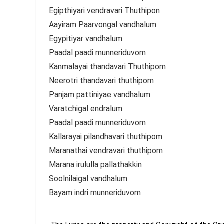
Egipthiyari vendravari Thuthipon
Aayiram Paarvongal vandhalum
Egypitiyar vandhalum
Paadal paadi munneriduvom
Kanmalayai thandavari Thuthipom
Neerotri thandavari thuthipom
Panjam pattiniyae vandhalum
Varatchigal endralum
Paadal paadi munneriduvom
Kallarayai pilandhavari thuthipom
Maranathai vendravari thuthipom
Marana irululla pallathakkin
Soolnilaigal vandhalum
Bayam indri munneriduvom