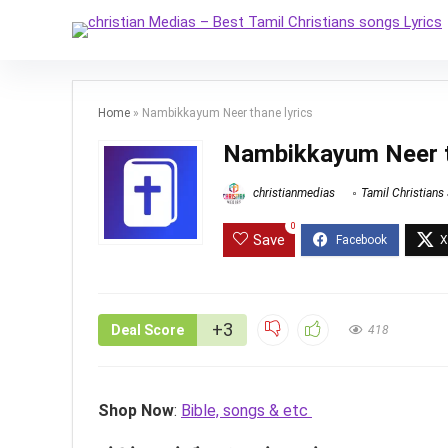
Home
»
Nambikkayum Neer thane lyrics
Nambikkayum Neer t
christianmedias
Tamil Christians
0
Save
+3
Deal Score
418
Shop Now
:
Bible, songs & etc