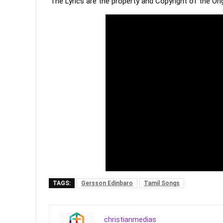
The Lyrics are the property and Copyright of the Or
TAGS:
Gersson Edinbaro
Tamil Songs
christianmedias