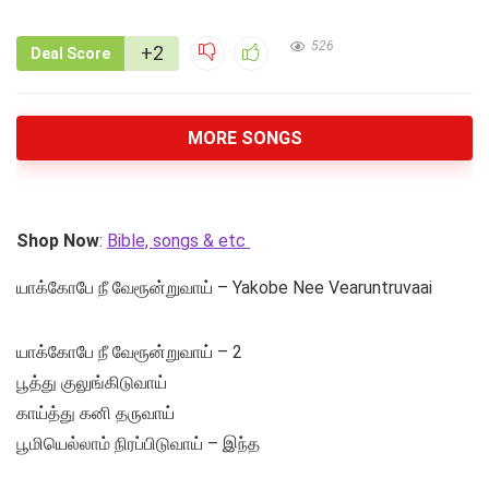
526
+2
Deal Score
MORE SONGS
Shop Now
:
Bible, songs & etc
யாக்கோபே நீ வேரூன்றுவாய் – Yakobe Nee Vearuntruvaai
யாக்கோபே நீ வேரூன்றுவாய் – 2
பூத்து குலுங்கிடுவாய்
காய்த்து கனி தருவாய்
பூமியெல்லாம் நிரப்பிடுவாய் – இந்த