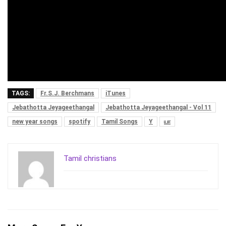
TAGS:
Fr.S.J. Berchmans
iTunes
Jebathotta Jeyageethangal
Jebathotta Jeyageethangal - Vol 11
new year songs
spotify
Tamil Songs
Y
யா
Tamil christians