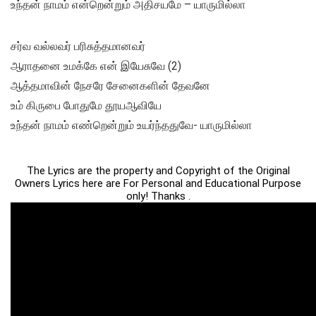
உந்தன் நாமம் என்றென்றும் அதிசயமே – யாருமில்லா
சர்வ வல்லவர் பரிசுத்தமானவர்
ஆராதனை உமக்கே என் இயேசுவே (2)
ஆத்தமாவின் நேசரே சேனைகளின் தேவனே
உம் கிருபை போதுமே தூயஆவியே
உந்தன் நாமம் எண்றென்றும் உயர்ந்ததுவே- யாருமில்லா
The Lyrics are the property and Copyright of the Original
Owners Lyrics here are For Personal and Educational Purpose
only! Thanks .