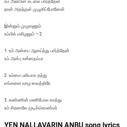
உம் அன்பின் கடலை பார்த்தேன்
நான் அதற்குள் முழுகிப்போனேன்
இன்னும் முழுகணும்
உம்மில் மகிழனும் – 2
1. உம் அன்பை ஆராய்ந்து பார்த்தேன்
உம் அன்பு உன்னதம்பா
2. உம்மை பலியாக தந்து
எங்களை வாழ வைத்திரே
3. கண்ணின் மணிபோல காத்து
உம் சிறகாலே மூடிக்கொண்டீர்
YEN NALLAVARIN ANBU song lyrics