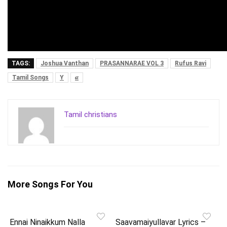
TAGS:
Joshua Vanthan
PRASANNARAE VOL 3
Rufus Ravi
Tamil Songs
Y
எ
Tamil christians
More Songs For You
Ennai Ninaikkum Nalla
Saavamaiyullavar Lyrics –