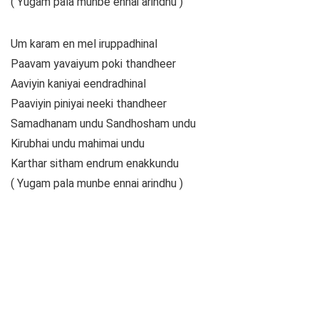
( Yugam pala munbe ennai arindhu )
Um karam en mel iruppadhinal
Paavam yavaiyum poki thandheer
Aaviyin kaniyai eendradhinal
Paaviyin piniyai neeki thandheer
Samadhanam undu Sandhosham undu
Kirubhai undu mahimai undu
Karthar sitham endrum enakkundu
( Yugam pala munbe ennai arindhu )