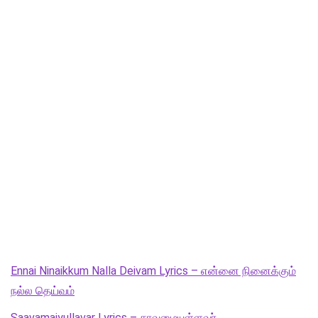
Ennai Ninaikkum Nalla Deivam Lyrics – என்னை நினைக்கும்
நல்ல தெய்வம்
Saavamaiyullavar Lyrics – சாவமையுள்ளவர்