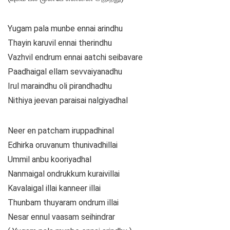
Yugam pala munbe ennai arindhu
Thayin karuvil ennai therindhu
Vazhvil endrum ennai aatchi seibavare
Paadhaigal ellam sevvaiyanadhu
Irul maraindhu oli pirandhadhu
Nithiya jeevan paraisai nalgiyadhal
Neer en patcham iruppadhinal
Edhirka oruvanum thunivadhillai
Ummil anbu kooriyadhal
Nanmaigal ondrukkum kuraivillai
Kavalaigal illai kanneer illai
Thunbam thuyaram ondrum illai
Nesar ennul vaasam seihindrar