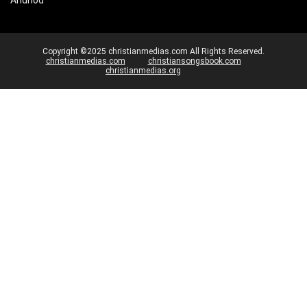
Copyright ©2025 christianmedias.com All Rights Reserved.
christianmedias.com
christiansongsbook.com
christianmedias.org