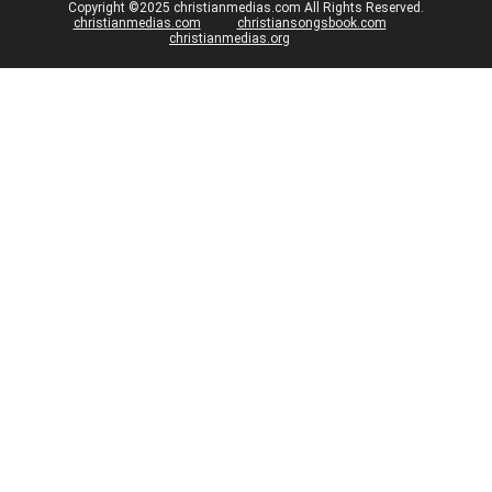
Copyright ©2025 christianmedias.com All Rights Reserved.
christianmedias.com
christiansongsbook.com
christianmedias.org