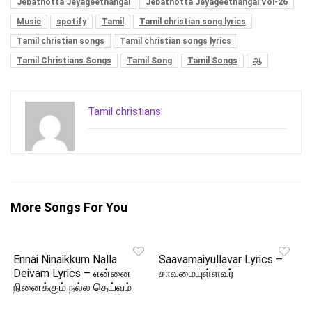
Jebathotta Jeyageethangal
Jebathotta Jeyageethangal Vol-26
Music
spotify
Tamil
Tamil christian song lyrics
Tamil christian songs
Tamil christian songs lyrics
Tamil Christians Songs
Tamil Song
Tamil Songs
ஆ
Tamil christians
More Songs For You
Ennai Ninaikkum Nalla
Saavamaiyullavar Lyrics –
Deivam Lyrics – என்னை
சாவமையுள்ளவர்
நினைக்கும் நல்ல தெய்வம்