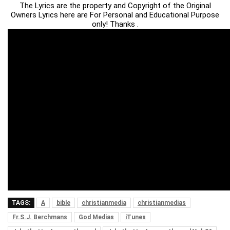
The Lyrics are the property and Copyright of the Original
Owners Lyrics here are For Personal and Educational Purpose
only! Thanks .
TAGS:
A
bible
christianmedia
christianmedias
Fr.S.J. Berchmans
God Medias
iTunes