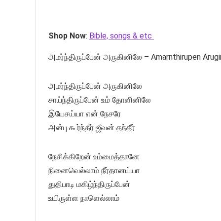
Shop Now
:
Bible, songs & etc
அமர்ந்திருப்பேன் அருகினிலே – Amarnthirupen Arugi
அமர்ந்திருப்பேன் அருகினிலே
சாய்ந்திருப்பேன் உம் தோளினிலே
இயேசய்யா என் நேசரே
அன்பு கூர்ந்தீர் ஜீவன் தந்தீர்
நேசிக்கிறேன் உம்மைத்தானே
நினைவெல்லாம் நீர்தானய்யா
துதிபாடி மகிழ்ந்திருப்பேன்
உயிருள்ள நாளெல்லாம்