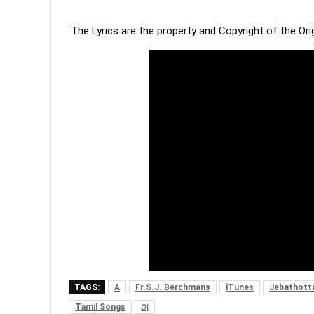
The Lyrics are the property and Copyright of the Or
TAGS:
A
Fr.S.J. Berchmans
iTunes
Jebathott
Tamil Songs
அ