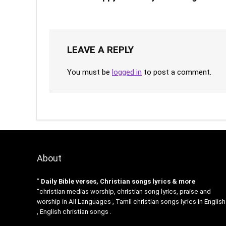
LEAVE A REPLY
You must be
logged in
to post a comment.
About
”
Daily Bible verses, Christian songs lyrics & more
“christian medias worship, christian song lyrics, praise and
worship in All Languages , Tamil christian songs lyrics in English
, English christian songs .