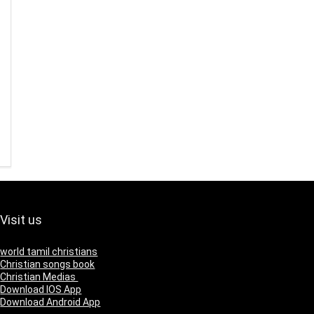
Visit us
world tamil christians
Christian songs book
Christian Medias
Download IOS App
Download Android App