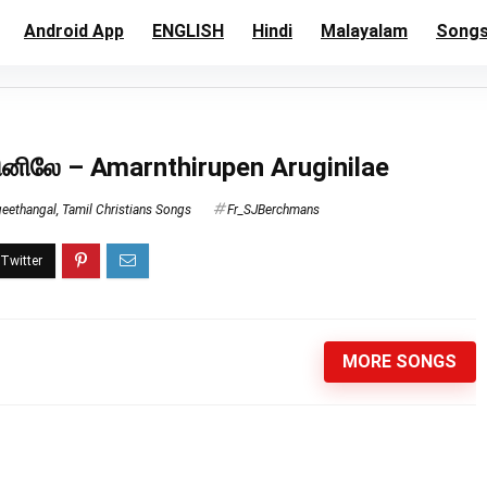
Android App
ENGLISH
Hindi
Malayalam
Song
கினிலே – Amarnthirupen Aruginilae
geethangal
,
Tamil Christians Songs
Fr_SJBerchmans
MORE SONGS