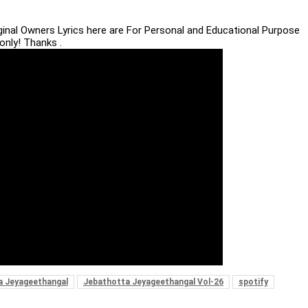
iginal Owners Lyrics here are For Personal and Educational Purpose
only! Thanks .
a Jeyageethangal
Jebathotta Jeyageethangal Vol-26
spotify