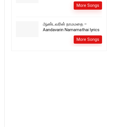
More Songs
ஆண்டவரின் நாமமதை –
Aandavarin Namamathai lyrics
More Songs